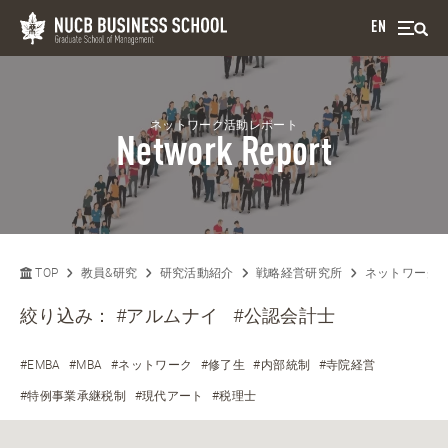
EN
ネットワーク活動レポート
Network Report
TOP
教員&研究
研究活動紹介
戦略経営研究所
ネットワーク
絞り込み：
#アルムナイ
#公認会計士
#EMBA
#MBA
#ネットワーク
#修了生
#内部統制
#寺院経営
#特例事業承継税制
#現代アート
#税理士