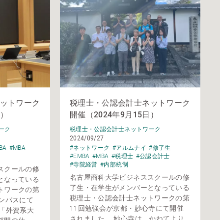
ットワーク
税理士・公認会計士ネットワーク
日）
開催（2024年9月15日）
ーク
税理士・公認会計士ネットワーク
2024/09/27
BA
#MBA
#ネットワーク
#アルムナイ
#修了生
#EMBA
#MBA
#税理士
#公認会計士
#寺院経営
#内部統制
スクールの修
名古屋商科大学ビジネススクールの修
となっている
了生・在学生がメンバーとなっている
トワークの第
税理士・公認会計士ネットワークの第
ンパスにて
11回勉強会が京都・妙心寺にて開催
は「外資系大
されました。 妙心寺は、かねてより