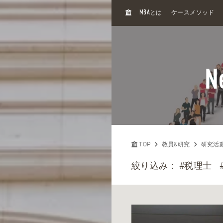
H
MBA
とは
ケースメソッド
O
M
E
N
TOP
教員&研究
研究活
絞り込み：
#税理士