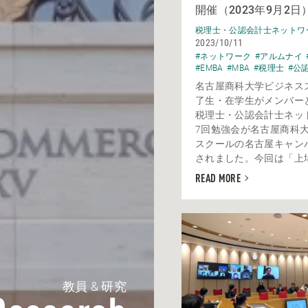
開催（2023年9月2日
税理士・公認会計士ネットワ
2023/10/11
#ネットワーク
#アルムナイ
#EMBA
#MBA
#税理士
#公
名古屋商科大学ビジネス
了生・在学生がメンバー
税理士・公認会計士ネッ
7回勉強会が名古屋商科
スクールの名古屋キャン
されました。今回は「上場企
READ MORE
教員 & 研究