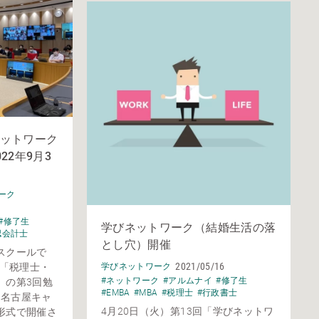
ットワーク
22年9月3
ーク
#修了生
学びネットワーク（結婚生活の落
認会計士
とし穴）開催
スクールで
2021/05/16
た「税理士・
学びネットワーク
#ネットワーク
#アルムナイ
#修了生
」の第3回勉
#EMBA
#MBA
#税理士
#行政書士
、名古屋キャ
4月20日（火）第13回「学びネットワ
形式で開催さ