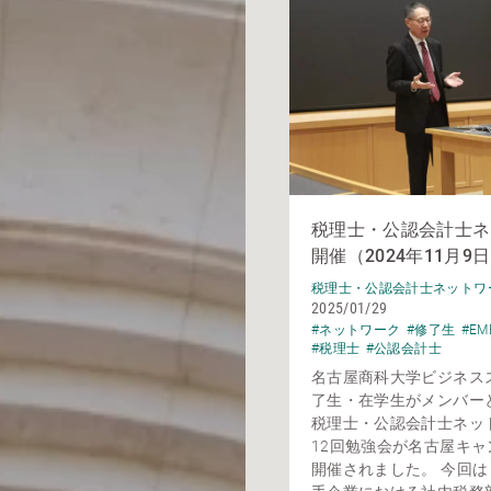
税理士・公認会計士ネ
開催（2024年11月9
税理士・公認会計士ネットワ
2025/01/29
#ネットワーク
#修了生
#EM
#税理士
#公認会計士
名古屋商科大学ビジネス
了生・在学生がメンバー
税理士・公認会計士ネッ
12回勉強会が名古屋キャ
開催されました。 今回