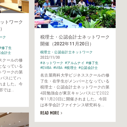
ットワーク
日）
税理士・公認会計士ネットワーク
ーク
開催（2022年11月20日）
#修了生
税理士・公認会計士ネットワーク
認会計士
2022/11/30
スクールの修
#ネットワーク
#アルムナイ
#修了生
となっている
#EMBA
#MBA
#税理士
#公認会計士
トワークの第
名古屋商科大学ビジネススクールの修
ンパスにてハ
了生・在学生がメンバーとなっている
れました。今
税理士・公認会計士ネットワークの第
では...
4回勉強会が東京キャンパスにて2022
年11月20日に開催されました。今回
は本学会計ファイナンス研究科を...
READ MORE