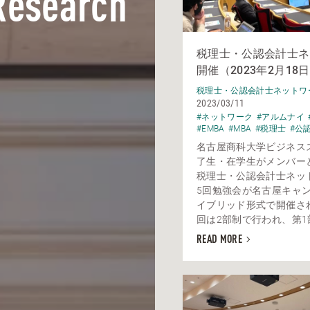
Research
税理士・公認会計士ネ
開催（2023年2月18
税理士・公認会計士ネットワ
2023/03/11
#ネットワーク
#アルムナイ
#EMBA
#MBA
#税理士
#公
名古屋商科大学ビジネス
了生・在学生がメンバー
税理士・公認会計士ネッ
5回勉強会が名古屋キャ
イブリッド形式で開催さ
回は2部制で行われ、第1部
READ MORE