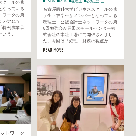
#EMBA
#MBA
#税理士
#公認会計士
スクールの修
となっている
名古屋商科大学ビジネススクールの修
トワークの第
了生・在学生がメンバーとなっている
ンパスにて
税理士・公認会計士ネットワークの第
「特例事業承
8回勉強会が豊田スチールセンター株
う...
式会社の本社工場にて開催されまし
た。今回は「経理・財務の視点か...
READ MORE
ットワーク