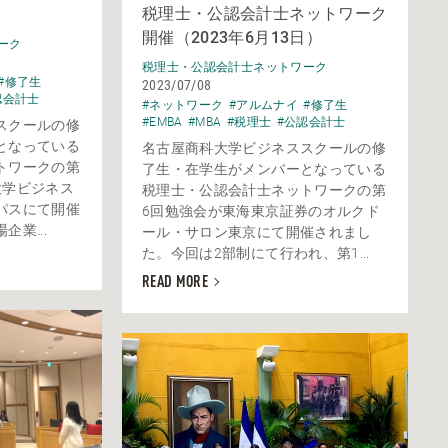
税理士・公認会計士ネットワーク
）
開催（2023年6月13日）
ーク
税理士・公認会計士ネットワーク
#修了生
2023/07/08
認会計士
#ネットワーク
#アルムナイ
#修了生
#EMBA
#MBA
#税理士
#公認会計士
スクールの修
となっている
名古屋商科大学ビジネススクールの修
トワークの第
了生・在学生がメンバーとなっている
大学ビジネス
税理士・公認会計士ネットワークの第
パスにて開催
6回勉強会が東海東京証券のオルクド
業...
ール・サロン東京にて開催されまし
た。今回は2部制にて行われ、第1...
READ MORE