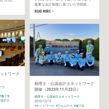
の仕...
厳重な会計制度に基づいた寺院経...
READ MORE
ットワーク
）
税理士・公認会計士ネットワーク
ーク
開催（2023年11月23日）
#修了生
税理士・公認会計士ネットワーク
認会計士
2023/12/12
#ネットワーク
#アルムナイ
#修了生