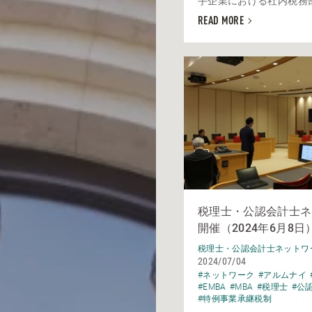
手企業における社内税務部門
READ MORE
税理士・公認会計士ネ
開催（2024年6月8日
税理士・公認会計士ネットワ
2024/07/04
#ネットワーク
#アルムナイ
#EMBA
#MBA
#税理士
#公
#特例事業承継税制