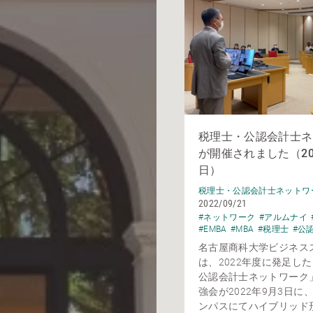
税理士・公認会計士ネ
が開催されました（20
日）
税理士・公認会計士ネットワ
2022/09/21
#ネットワーク
#アルムナイ
#EMBA
#MBA
#税理士
#公
名古屋商科大学ビジネス
は、2022年度に発足し
公認会計士ネットワーク
強会が2022年9月3日に
ンパスにてハイブリッド