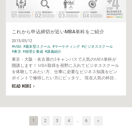
これから申込締切が近いMBA単科をご紹介
2015/05/12
#MBA
#週末型スクール
#マーケティング
#ビジネススクール
#東京
#税理士養成
#講義紹介
東京・大阪・名古屋の3キャンパスで人気のMBA単科が
開講します！ MBA取得を視野に入れてビジネススクール
を体験してみたい方、仕事に必要なビジネス知識をピン
ポイントで修得したい方にピッタリ。 現在人気の科目...
READ MORE
1
2
3
4
…
6
»