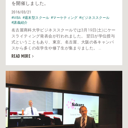
を開催しました。
2016/03/21
#MBA
#週末型スクール
#マーケティング
#ビジネススクール
#講義紹介
名古屋商科大学ビジネススクールでは3月19日(土)にケー
スライティング発表会が行われました。 翌日が学位授与
式ということもあり、東京、名古屋、大阪の各キャンパ
スから多くの在学生や修了生が集まりました。 ...
READ MORE