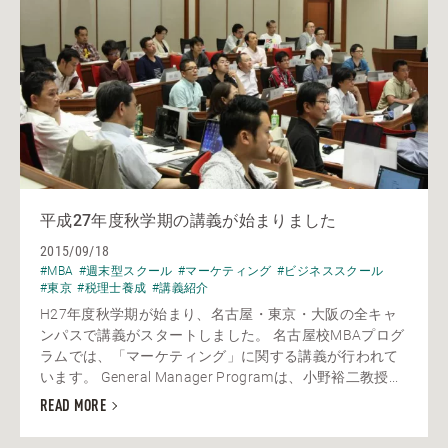
平成27年度秋学期の講義が始まりました
2015/09/18
#MBA
#週末型スクール
#マーケティング
#ビジネススクール
#東京
#税理士養成
#講義紹介
H27年度秋学期が始まり、名古屋・東京・大阪の全キャ
ンパスで講義がスタートしました。 名古屋校MBAプログ
ラムでは、「マーケティング」に関する講義が行われて
います。 General Manager Programは、小野裕二教授...
READ MORE