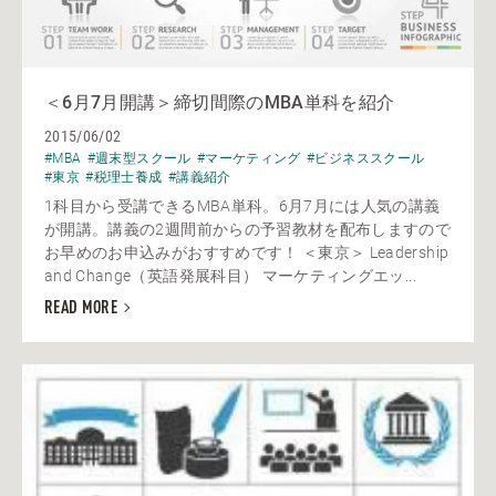
＜6月7月開講＞締切間際のMBA単科を紹介
2015/06/02
#MBA
#週末型スクール
#マーケティング
#ビジネススクール
#東京
#税理士養成
#講義紹介
1科目から受講できるMBA単科。6月7月には人気の講義
が開講。講義の2週間前からの予習教材を配布しますので
お早めのお申込みがおすすめです！ ＜東京＞ Leadership
and Change（英語発展科目） マーケティングエッ...
READ MORE