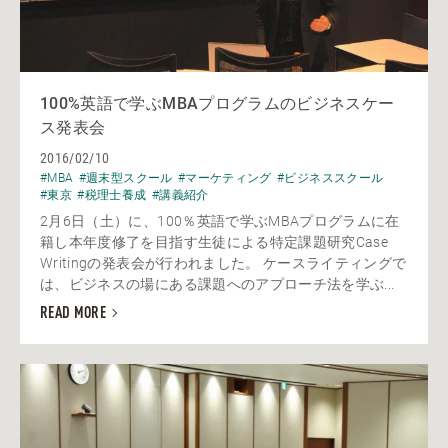
100%英語で学ぶMBAプログラムのビジネスケー
ス発表会
2016/02/10
#MBA
#週末型スクール
#マーケティング
#ビジネススクール
#東京
#税理士養成
#講義紹介
2月6日（土）に、100％英語で学ぶMBAプログラムに在
籍し本年度修了を目指す生徒による特定課題研究Case
Writingの発表会が行われました。 ケースライティングで
は、ビジネスの場にある課題へのアプローチ法を学ぶ...
READ MORE