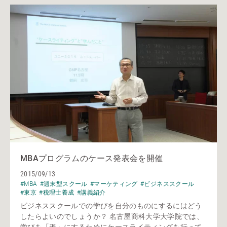
MBAプログラムのケース発表会を開催
2015/09/13
#MBA
#週末型スクール
#マーケティング
#ビジネススクール
#東京
#税理士養成
#講義紹介
ビジネススクールでの学びを自分のものにするにはどう
したらよいのでしょうか？ 名古屋商科大学大学院では、
学びを「形」にするためにケースライティングを行って