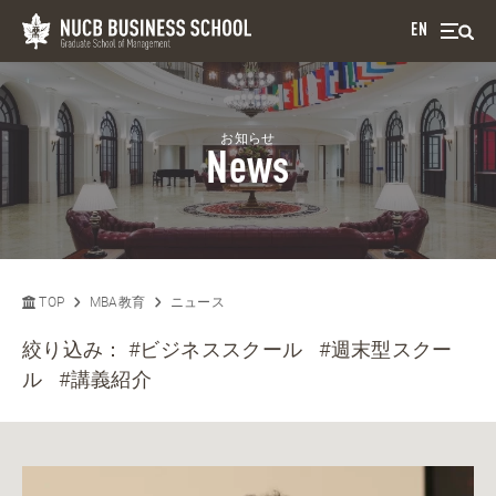
EN
お知らせ
News
TOP
MBA教育
ニュース
絞り込み：
#ビジネススクール
#週末型スクー
ル
#講義紹介