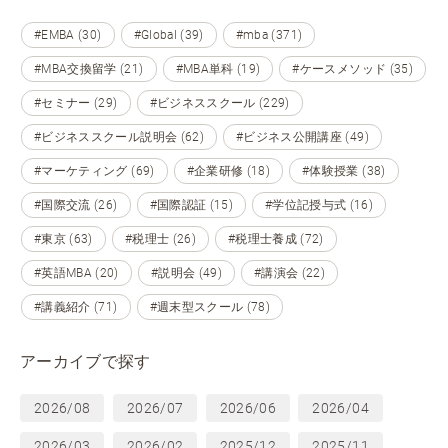
#EMBA (30)
#Global (39)
#mba (371)
#MBA交換留学 (21)
#MBA単科 (19)
#ケースメソッド (35)
#セミナー (29)
#ビジネススクール (229)
#ビジネススクール説明会 (62)
#ビジネス公開講座 (49)
#マーケティング (69)
#企業研修 (18)
#体験授業 (38)
#国際交流 (26)
#国際認証 (15)
#学位記授与式 (16)
#東京 (63)
#税理士 (26)
#税理士養成 (72)
#英語MBA (20)
#説明会 (49)
#講演会 (22)
#講義紹介 (71)
#週末型スクール (78)
アーカイブで探す
2026/08
2026/07
2026/06
2026/04
2026/03
2026/02
2025/12
2025/11