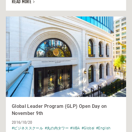
READ MORE
Global Leader Program (GLP) Open Day on
November 9th
2016/10/20
#ビジネススクール
#丸の内タワー
#MBA
#Global
#English