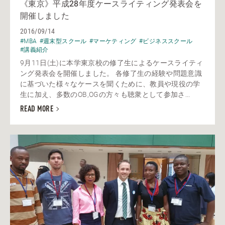
《東京》平成28年度ケースライティング発表会を
開催しました
2016/09/14
#MBA
#週末型スクール
#マーケティング
#ビジネススクール
#講義紹介
9月11日(土)に本学東京校の修了生によるケースライティ
ング発表会を開催しました。 各修了生の経験や問題意識
に基づいた様々なケースを聞くために、教員や現役の学
生に加え、多数のOB,OGの方々も聴衆として参加さ...
READ MORE