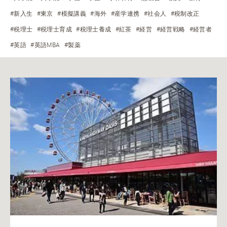
#新入生
#東京
#模擬講義
#海外
#産学連携
#社会人
#税制改正
#税理士
#税理士育成
#税理士養成
#紅茶
#経営
#経営戦略
#経営者
#英語
#英語MBA
#製薬