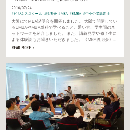
2016/07/24
#ビジネススクール
#説明会
#MBA
#EMBA
#中小企業診断士
大阪にてMBA説明会を開催しました。 大阪で開講してい
るEMBAやMBA単科で学べること、通い方、学生間のネ
ットワークを紹介しました。 また、講義見学や修了生に
よる体験談もお聞きいただきました。 《MBA説明会》...
READ MORE