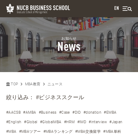
EN
お知らせ
News
TOP
MBA教育
ニュース
絞り込み：
#ビジネススクール
#AACSB
#AMBA
#Business
#Case
#DID
#donation
#EMBA
#English
#Global
#GlobalMBA
#HRM
#IMD
#interview
#Japan
#MBA
#MBAツアー
#MBAランキング
#MBA交換留学
#MBA単科