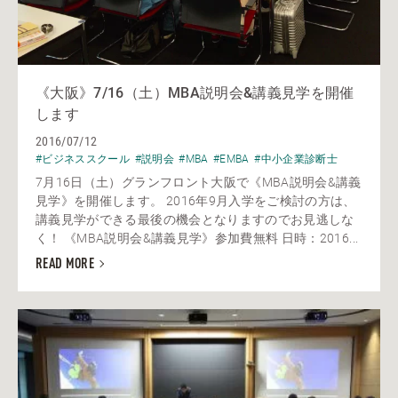
《大阪》7/16（土）MBA説明会&講義見学を開催
します
2016/07/12
#ビジネススクール
#説明会
#MBA
#EMBA
#中小企業診断士
7月16日（土）グランフロント大阪で《MBA説明会&講義
見学》を開催します。 2016年9月入学をご検討の方は、
講義見学ができる最後の機会となりますのでお見逃しな
く！ 《MBA説明会&講義見学》参加費無料 日時：2016...
READ MORE