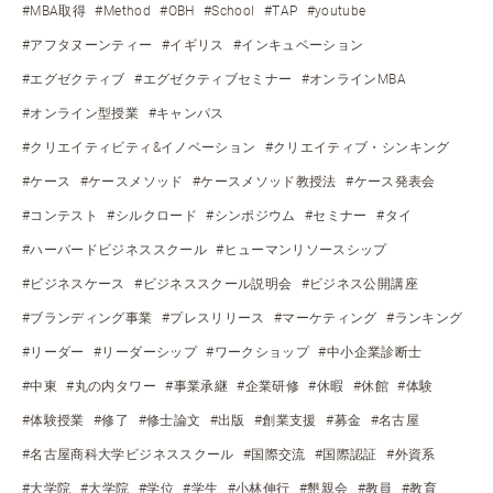
#MBA取得
#Method
#OBH
#School
#TAP
#youtube
#アフタヌーンティー
#イギリス
#インキュベーション
#エグゼクティブ
#エグゼクティブセミナー
#オンラインMBA
#オンライン型授業
#キャンパス
#クリエイティビティ&イノベーション
#クリエイティブ・シンキング
#ケース
#ケースメソッド
#ケースメソッド教授法
#ケース発表会
#コンテスト
#シルクロード
#シンポジウム
#セミナー
#タイ
#ハーバードビジネススクール
#ヒューマンリソースシップ
#ビジネスケース
#ビジネススクール説明会
#ビジネス公開講座
#ブランディング事業
#プレスリリース
#マーケティング
#ランキング
#リーダー
#リーダーシップ
#ワークショップ
#中小企業診断士
#中東
#丸の内タワー
#事業承継
#企業研修
#休暇
#休館
#体験
#体験授業
#修了
#修士論文
#出版
#創業支援
#募金
#名古屋
#名古屋商科大学ビジネススクール
#国際交流
#国際認証
#外資系
#大学院
#大学院
#学位
#学生
#小林伸行
#懇親会
#教員
#教育