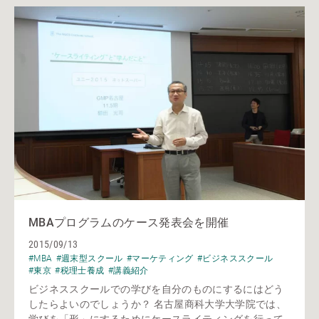
MBAプログラムのケース発表会を開催
2015/09/13
#MBA
#週末型スクール
#マーケティング
#ビジネススクール
#東京
#税理士養成
#講義紹介
ビジネススクールでの学びを自分のものにするにはどう
したらよいのでしょうか？ 名古屋商科大学大学院では、
学びを「形」にするためにケースライティングを行って