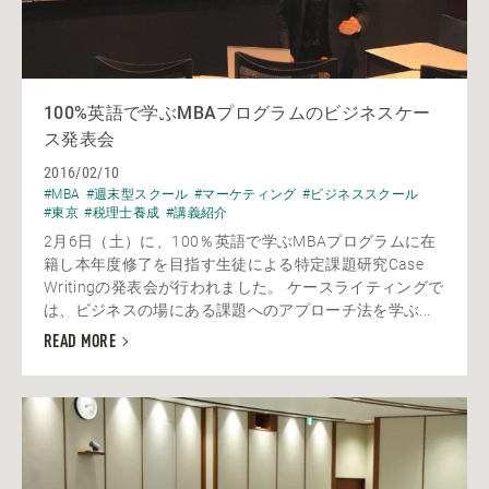
100%英語で学ぶMBAプログラムのビジネスケー
ス発表会
2016/02/10
#MBA
#週末型スクール
#マーケティング
#ビジネススクール
#東京
#税理士養成
#講義紹介
2月6日（土）に、100％英語で学ぶMBAプログラムに在
籍し本年度修了を目指す生徒による特定課題研究Case
Writingの発表会が行われました。 ケースライティングで
は、ビジネスの場にある課題へのアプローチ法を学ぶ...
READ MORE