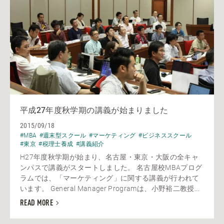
平成27年度秋学期の講義が始まりました
2015/09/18
#MBA
#週末型スクール
#マーケティング
#ビジネススクール
#東京
#税理士養成
#講義紹介
H27年度秋学期が始まり、名古屋・東京・大阪の全キャ
ンパスで講義がスタートしました。 名古屋校MBAプログ
ラムでは、「マーケティング」に関する講義が行われて
います。 General Manager Programは、小野裕二教授...
READ MORE