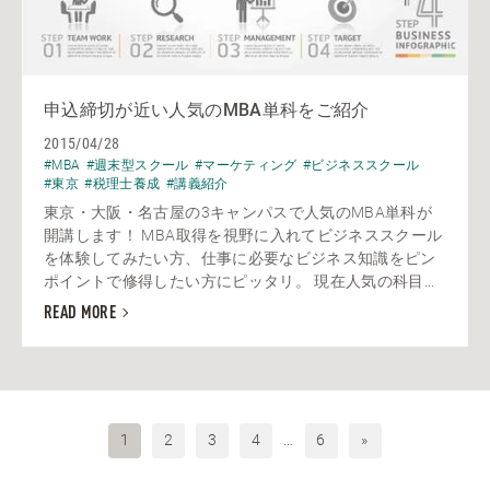
申込締切が近い人気のMBA単科をご紹介
2015/04/28
#MBA
#週末型スクール
#マーケティング
#ビジネススクール
#東京
#税理士養成
#講義紹介
東京・大阪・名古屋の3キャンパスで人気のMBA単科が
開講します！ MBA取得を視野に入れてビジネススクール
を体験してみたい方、仕事に必要なビジネス知識をピン
ポイントで修得したい方にピッタリ。 現在人気の科目...
READ MORE
1
2
3
4
…
6
»