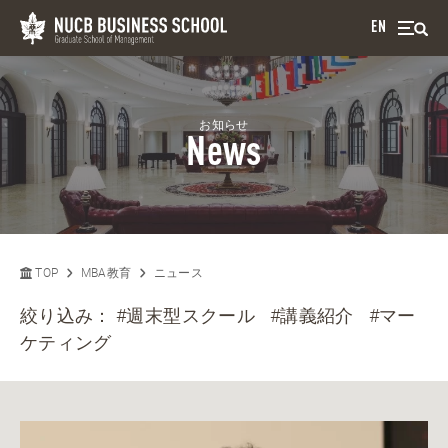
EN
お知らせ
News
TOP
MBA教育
ニュース
絞り込み：
#週末型スクール
#講義紹介
#マー
ケティング