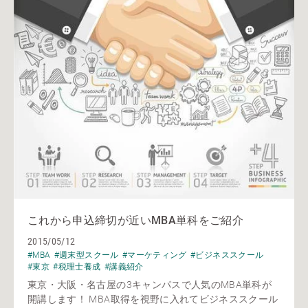
これから申込締切が近いMBA単科をご紹介
2015/05/12
#MBA
#週末型スクール
#マーケティング
#ビジネススクール
#東京
#税理士養成
#講義紹介
東京・大阪・名古屋の3キャンパスで人気のMBA単科が
開講します！ MBA取得を視野に入れてビジネススクール