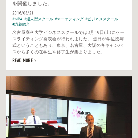
を開催しました。
2016/03/21
#MBA
#週末型スクール
#マーケティング
#ビジネススクール
#講義紹介
名古屋商科大学ビジネススクールでは3月19日(土)にケー
スライティング発表会が行われました。 翌日が学位授与
式ということもあり、東京、名古屋、大阪の各キャンパ
スから多くの在学生や修了生が集まりました。 ...
READ MORE