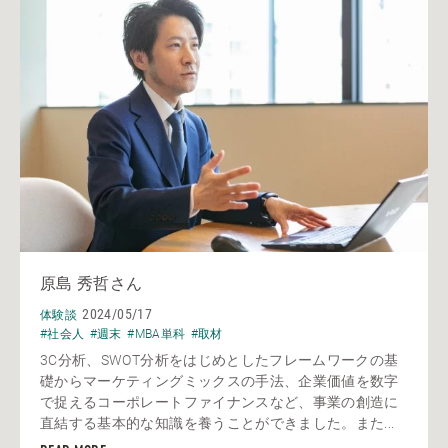
原島 秀哲さん
2024/05/17
体験談
#社会人
#週末
#MBA単科
#取材
3C分析、SWOT分析をはじめとしたフレームワークの基
礎からマーケティングミックスの手法、企業価値を数字
で捉えるコーポレートファイナンスなど、事業の創造に
直結する基本的な知識を養うことができました。また...