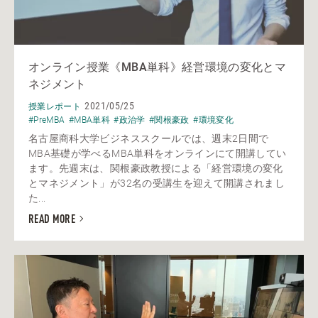
オンライン授業《MBA単科》経営環境の変化とマ
ネジメント
2021/05/25
授業レポート
#PreMBA
#MBA単科
#政治学
#関根豪政
#環境変化
名古屋商科大学ビジネススクールでは、週末2日間で
MBA基礎が学べるMBA単科をオンラインにて開講してい
ます。先週末は、関根豪政教授による「経営環境の変化
とマネジメント」が32名の受講生を迎えて開講されまし
た...
READ MORE