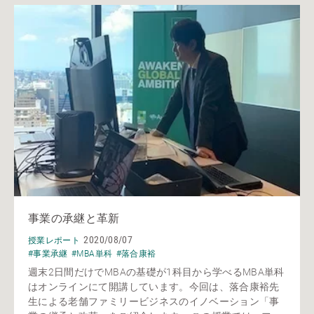
事業の承継と革新
2020/08/07
授業レポート
#事業承継
#MBA単科
#落合康裕
週末2日間だけでMBAの基礎が1科目から学べるMBA単科
はオンラインにて開講しています。今回は、落合康裕先
生による老舗ファミリービジネスのイノベーション「事