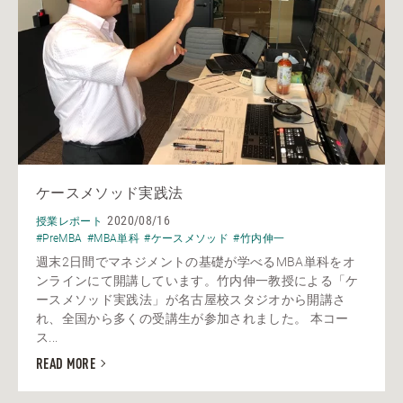
ケースメソッド実践法
2020/08/16
授業レポート
#PreMBA
#MBA単科
#ケースメソッド
#竹内伸一
週末2日間でマネジメントの基礎が学べるMBA単科をオ
ンラインにて開講しています。竹内伸一教授による「ケ
ースメソッド実践法」が名古屋校スタジオから開講さ
れ、全国から多くの受講生が参加されました。 本コー
ス...
READ MORE