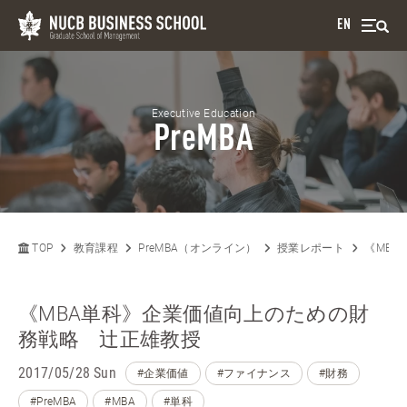
EN
Executive Education
PreMBA
TOP
教育課程
PreMBA（オンライン）
授業レポート
《MB
《MBA単科》企業価値向上のための財
務戦略 辻正雄教授
2017/05/28 Sun
#企業価値
#ファイナンス
#財務
#PreMBA
#MBA
#単科