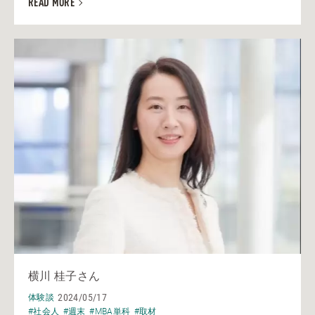
READ MORE
横川 桂子さん
2024/05/17
体験談
#社会人
#週末
#MBA単科
#取材