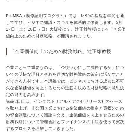
PreMBA（履修証明プログラム）
では、MBAの基礎を年間を通
して学び、ビジネス知識・スキルを体系的に修得します。5月
27日（土）28日（日）大阪校にて、辻正雄教授による「企業価
値向上のための財務戦略」が開講されました。
「企業価値向上のための財務戦略」辻正雄教授
企業にとって重要なのは、「今後いかにして成長するか」につ
いての明快な理解とそれを適切な財務戦略の策定に活かすこと
ができる人材です。本講義では、ビジネスにおける成功に不可
欠な企業価値を向上するための道筋を決める財務戦略の意思決
定の能力を高めます。
講義2日目は、インダストリアル・アクセサリーズ社のケース
を取り上げ、非公開企業における企業価値の推定と買収のため
の資金調達について議論を交え、企業価値を向上させるための
財務戦略について管理会計とファイナンスの手法を使って実践
するプロセスを理解していきました。