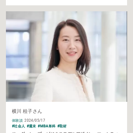
横川 桂子さん
2024/05/17
体験談
#社会人
#週末
#MBA単科
#取材