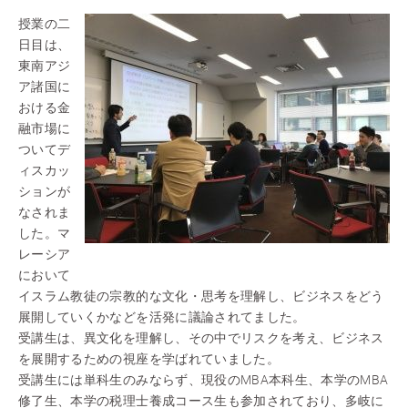
授業の二
日目は、
東南アジ
ア諸国に
おける金
融市場に
ついてデ
ィスカッ
ションが
なされま
した。マ
レーシア
において
イスラム教徒の宗教的な文化・思考を理解し、ビジネスをどう
展開していくかなどを活発に議論されてました。
受講生は、異文化を理解し、その中でリスクを考え、ビジネス
を展開するための視座を学ばれていました。
受講生には単科生のみならず、現役のMBA本科生、本学のMBA
修了生、本学の税理士養成コース生も参加されており、多岐に