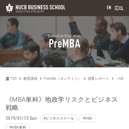
EN
Executive Education
PreMBA
TOP
教育課程
PreMBA（オンライン）
授業レポート
《MB
《MBA単科》地政学リスクとビジネス
戦略
2019/01/13 Sun
#ビジネススクール
#MBA
#MBA単科