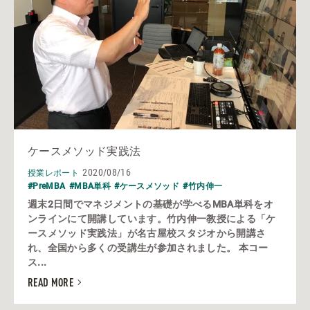
ケースメソッド実践法
2020/08/16
授業レポート
#PreMBA
#MBA単科
#ケースメソッド
#竹内伸一
週末2日間でマネジメントの基礎が学べるMBA単科をオ
ンラインにて開講しています。竹内伸一教授による「ケ
ースメソッド実践法」が名古屋校スタジオから開講さ
れ、全国から多くの受講生が参加されました。 本コー
ス...
READ MORE