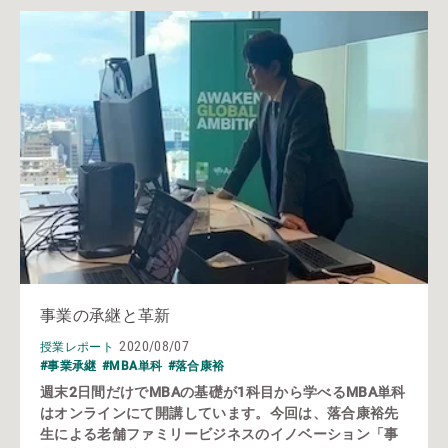
事業の承継と革新
2020/08/07
授業レポート
#事業承継
#MBA単科
#落合康裕
週末2日間だけでMBAの基礎が1科目から学べるMBA単科
はオンラインにて開講しています。今回は、落合康裕先
生による老舗ファミリービジネスのイノベーション「事