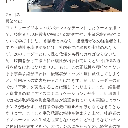
2日目の
授業では
ファミリービジネスのガバナンスをテーマにしたケースを用い
て、後継者と現経営者や先代との関係性や、事業承継の特性に
ついて学びました。 創業者と異なり、後継者が次の経営者とし
ての正統性を獲得するには、社内外での経験や実績のみなら
ず、次のリーダーとして足る信頼をも得なければならないた
め、時間をかけて徐々に正統性が培われていくという独特の過
程を経なければなりません。もし、この正統性を獲得できない
まま事業承継が行われ、後継者がトップの座に就任してしまう
と、社内からの協力を得ることはできず、新しいリーダーの元
での「革新」を実現することは難しくなります。また、経営者
と従業員の間にディスコミニュケーションが発生し、組織図上
では社外取締役や監査委員会が設置されていても実際にはガバ
ナンスが効かず、経営者の暴走に歯止めが効かなくなることも
あります。こうした事業承継の特性を踏まえた上で、後継者の
イノベーションの生成を阻害しないためにどのようなガバナン
ス体制を構築すべきか、ガバナンスにあたっての現経営者の役