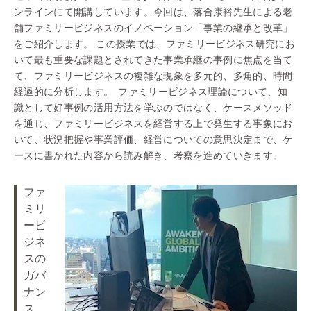
ンラインにて開講しています。今回は、落合康裕先生による老
舗ファミリービジネスのイノベーション「事業の継承と改革」
をご紹介します。 この授業では、ファミリービジネス研究にお
いて最も重要な課題とされてきた事業承継の事例に焦点を当て
て、ファミリービジネスの複雑な現象を多元的、多角的、時間
経過的に分析します。 ファミリービジネス理論について、知
識として好事例の活用方法を学ぶのではなく、ケースメソッド
を通じ、ファミリービジネスを経営する上で発生する事象にお
いて、状況把握や事業評価、経営についての意思決定まで、ケ
ースに書かれた内容から読み解き、考察を進めていきます。
ファ
ミリ
ービ
ジネ
スの
ガバ
ナン
ス