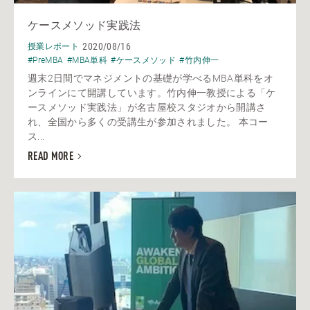
ケースメソッド実践法
2020/08/16
授業レポート
#PreMBA
#MBA単科
#ケースメソッド
#竹内伸一
週末2日間でマネジメントの基礎が学べるMBA単科をオ
ンラインにて開講しています。竹内伸一教授による「ケ
ースメソッド実践法」が名古屋校スタジオから開講さ
れ、全国から多くの受講生が参加されました。 本コー
ス...
READ MORE