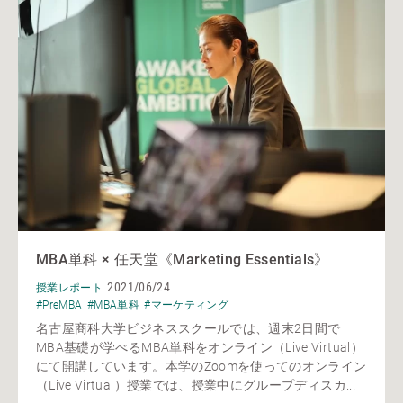
MBA単科 × 任天堂《Marketing Essentials》
2021/06/24
授業レポート
#PreMBA
#MBA単科
#マーケティング
名古屋商科大学ビジネススクールでは、週末2日間で
MBA基礎が学べるMBA単科をオンライン（Live Virtual）
にて開講しています。本学のZoomを使ってのオンライン
（Live Virtual）授業では、授業中にグループディスカ...