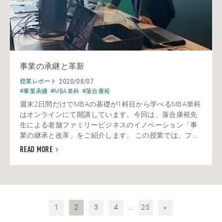
事業の承継と革新
2020/08/07
授業レポート
#事業承継
#MBA単科
#落合康裕
週末2日間だけでMBAの基礎が1科目から学べるMBA単科
はオンラインにて開講しています。今回は、落合康裕先
生による老舗ファミリービジネスのイノベーション「事
業の継承と改革」をご紹介します。 この授業では、フ...
READ MORE
1
2
3
4
…
25
»