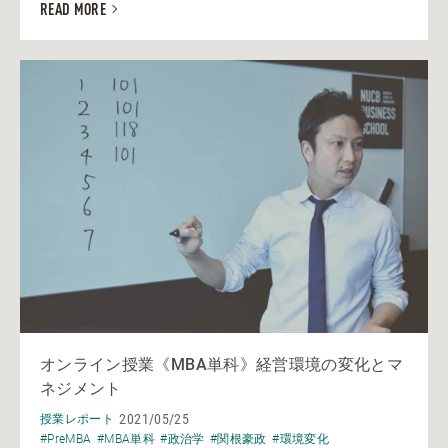
READ MORE
オンライン授業《MBA単科》経営環境の変化とマ
ネジメント
2021/05/25
授業レポート
#PreMBA
#MBA単科
#政治学
#関根豪政
#環境変化