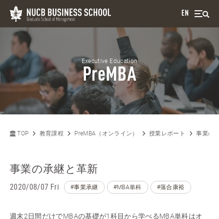
EN
Executive Education
PreMBA
TOP
教育課程
PreMBA（オンライン）
授業レポート
事業の
事業の承継と革新
2020/08/07 Fri
#事業承継
#MBA単科
#落合康裕
週末2日間だけでMBAの基礎が1科目から学べるMBA単科はオ