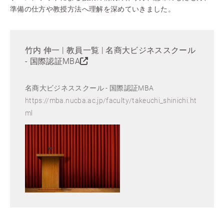
準備の仕方や教授方法へ理解を深めていきました。
竹内 伸一 | 教員一覧 | 名商大ビジネススクール
- 国際認証MBA
名商大ビジネススクール - 国際認証MBA
https://mba.nucba.ac.jp/faculty/takeuchi_shinichi.ht
ml