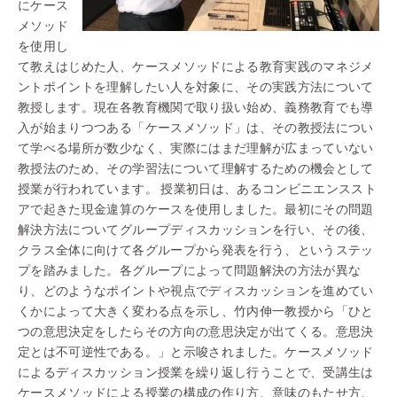
にケース
メソッド
を使用し
て教えはじめた人、ケースメソッドによる教育実践のマネジメ
ントポイントを理解したい人を対象に、その実践方法について
教授します。現在各教育機関で取り扱い始め、義務教育でも導
入が始まりつつある「ケースメソッド」は、その教授法につい
て学べる場所が数少なく、実際にはまだ理解が広まっていない
教授法のため、その学習法について理解するための機会として
授業が行われています。 授業初日は、あるコンビニエンススト
アで起きた現金違算のケースを使用しました。最初にその問題
解決方法についてグループディスカッションを行い、その後、
クラス全体に向けて各グループから発表を行う、というステッ
プを踏みました。各グループによって問題解決の方法が異な
り、どのようなポイントや視点でディスカッションを進めてい
くかによって大きく変わる点を示し、竹内伸一教授から「ひと
つの意思決定をしたらその方向の意思決定が出てくる。意思決
定とは不可逆性である。」と示唆されました。ケースメソッド
によるディスカッション授業を繰り返し行うことで、受講生は
ケースメソッドによる授業の構成の作り方、意味のもたせ方、