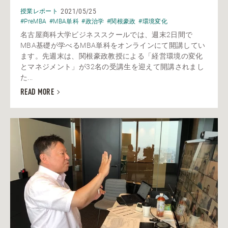
2021/05/25
授業レポート
#PreMBA
#MBA単科
#政治学
#関根豪政
#環境変化
名古屋商科大学ビジネススクールでは、週末2日間で
MBA基礎が学べるMBA単科をオンラインにて開講してい
ます。先週末は、関根豪政教授による「経営環境の変化
とマネジメント」が32名の受講生を迎えて開講されまし
た...
READ MORE