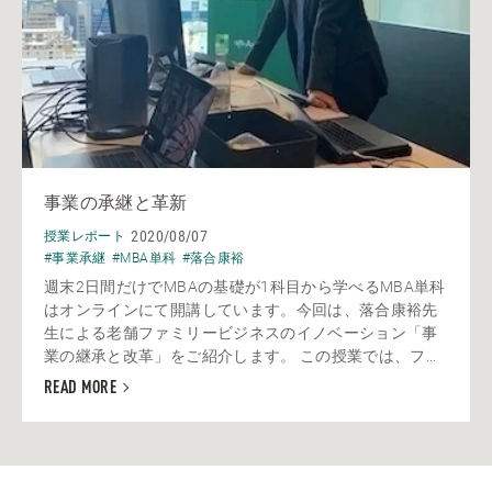
事業の承継と革新
2020/08/07
授業レポート
#事業承継
#MBA単科
#落合康裕
週末2日間だけでMBAの基礎が1科目から学べるMBA単科
はオンラインにて開講しています。今回は、落合康裕先
生による老舗ファミリービジネスのイノベーション「事
業の継承と改革」をご紹介します。 この授業では、フ...
READ MORE