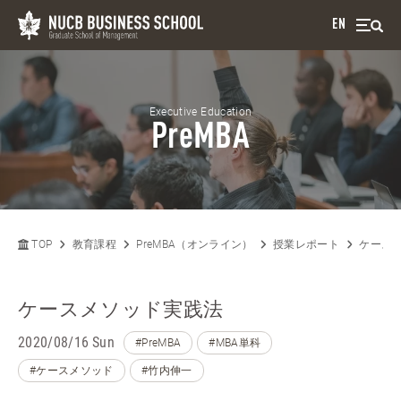
EN
Executive Education
PreMBA
TOP
教育課程
PreMBA（オンライン）
授業レポート
ケース
ケースメソッド実践法
2020/08/16 Sun
#PreMBA
#MBA単科
#ケースメソッド
#竹内伸一