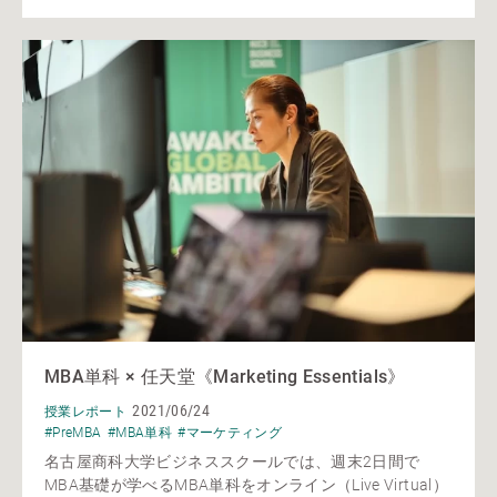
MBA単科 × 任天堂《Marketing Essentials》
2021/06/24
授業レポート
#PreMBA
#MBA単科
#マーケティング
名古屋商科大学ビジネススクールでは、週末2日間で
MBA基礎が学べるMBA単科をオンライン（Live Virtual）