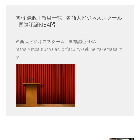
関根 豪政 | 教員一覧 | 名商大ビジネススクール
- 国際認証MBA
名商大ビジネススクール - 国際認証MBA
https://mba.nucba.ac.jp/faculty/sekine_takemasa.ht
ml