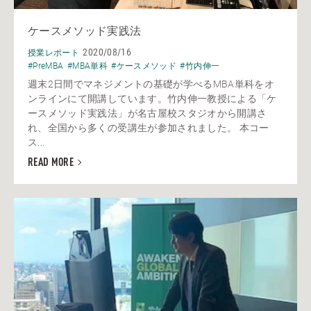
ケースメソッド実践法
2020/08/16
授業レポート
#PreMBA
#MBA単科
#ケースメソッド
#竹内伸一
週末2日間でマネジメントの基礎が学べるMBA単科をオ
ンラインにて開講しています。竹内伸一教授による「ケ
ースメソッド実践法」が名古屋校スタジオから開講さ
れ、全国から多くの受講生が参加されました。 本コー
ス...
READ MORE