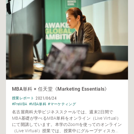
MBA単科 × 任天堂《Marketing Essentials》
2021/06/24
授業レポート
#PreMBA
#MBA単科
#マーケティング
名古屋商科大学ビジネススクールでは、週末2日間で
MBA基礎が学べるMBA単科をオンライン（Live Virtual）
にて開講しています。本学のZoomを使ってのオンライン
（Live Virtual）授業では、授業中にグループディスカ...