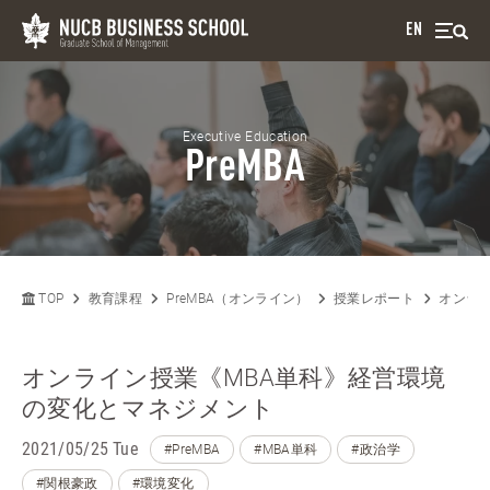
EN
Executive Education
PreMBA
TOP
教育課程
PreMBA（オンライン）
授業レポート
オンラ
オンライン授業《MBA単科》経営環境
の変化とマネジメント
2021/05/25 Tue
#PreMBA
#MBA単科
#政治学
#関根豪政
#環境変化