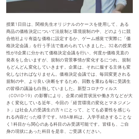
授業1日目は、関根先生オリジナルのケースを使用して、ある
商品の価格決定について法規制と環境規制の中、どのように競
合他社より有益な価格に設定するか、ゲーム感覚で実際に「価
格決定会議」を行う手法で進められていきました。32名の授業
性が8企業に分かれて価格決定会議を行い、何度か価格見直の
発表をし合いますが、規制の背景事情が変化するにつれ、規制
もどんどん変化していきます。企業は、それに服する主体も変
化しなければなりません。価格決定会議では、毎回変更される
規制の中、より良い決断をするため、回数を重ねる毎に受講生
の皆様の議論も白熱していました。新型コロナウィルス
（COVID-19）の影響により、企業の経営状況や働き方などが大
きく変化している近年、今回の「経営環境の変化とマネジメン
ト」は社会人の受講生の方々にとって、とても必要性を感じら
れる内容だった様子です。MBA単科は、入学手続きすることな
く1科目から関心のある科目のみ受講可能です。皆様も、ご自
身の現状にあった科目を是非、ご受講ください。