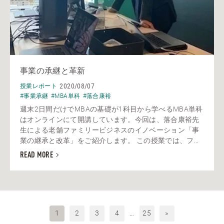
事業の承継と革新
2020/08/07
授業レポート
#事業承継
#MBA単科
#落合康裕
週末2日間だけでMBAの基礎が1科目から学べるMBA単科
はオンラインにて開講しています。今回は、落合康裕先
生による老舗ファミリービジネスのイノベーション「事
業の継承と改革」をご紹介します。 この授業では、フ...
READ MORE
1
2
3
4
…
25
»