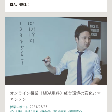
READ MORE
オンライン授業《MBA単科》経営環境の変化とマ
ネジメント
2021/05/25
授業レポート
#PreMBA
#MBA単科
#政治学
#関根豪政
#環境変化