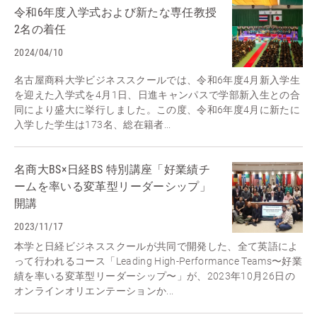
令和6年度入学式および新たな専任教授
2名の着任
2024/04/10
名古屋商科大学ビジネススクールでは、令和6年度4月新入学生
を迎えた入学式を4月1日、日進キャンパスで学部新入生との合
同により盛大に挙行しました。この度、令和6年度4月に新たに
入学した学生は173名、総在籍者...
名商大BS×日経BS 特別講座「好業績チ
ームを率いる変革型リーダーシップ」
開講
2023/11/17
本学と日経ビジネススクールが共同で開発した、全て英語によ
って行われるコース「Leading High-Performance Teams〜好業
績を率いる変革型リーダーシップ〜」が、2023年10月26日の
オンラインオリエンテーションか...