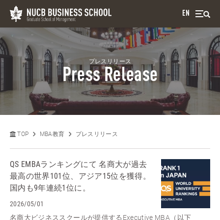
EN
プレスリリース
Press Release
TOP
MBA教育
プレスリリース
QS EMBAランキングにて 名商大が過去
最高の世界101位、アジア15位を獲得。
国内も9年連続1位に。
2026/05/01
名商大ビジネススクールが提供するExecutive MBA（以下