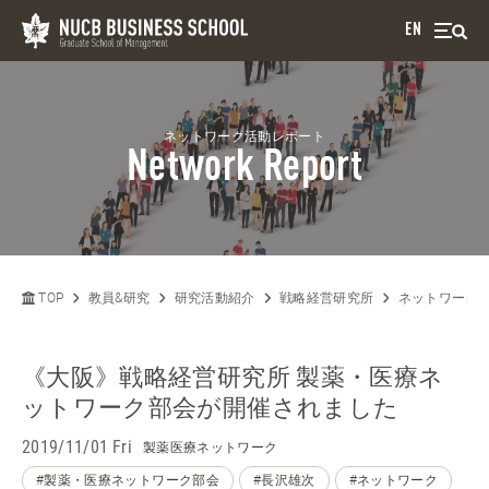
EN
ネットワーク活動レポート
Network Report
TOP
教員&研究
研究活動紹介
戦略経営研究所
ネットワーク
《大阪》戦略経営研究所 製薬・医療ネ
ットワーク部会が開催されました
2019/11/01 Fri
製薬医療ネットワーク
#製薬・医療ネットワーク部会
#長沢雄次
#ネットワーク