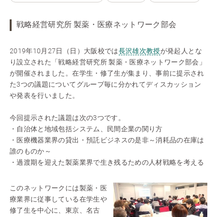
戦略経営研究所 製薬・医療ネットワーク部会
2019年10月27日（日）大阪校では
長沢雄次教授
が発起人とな
り設立された「戦略経営研究所 製薬・医療ネットワーク部会」
が開催されました。在学生・修了生が集まり、事前に提示され
た3つの議題についてグループ毎に分かれてディスカッション
や発表を行いました。
今回提示された議題は次の3つです。
・自治体と地域包括システム、民間企業の関り方
・医療機器業界の貸出・預託ビジネスの是非～消耗品の在庫は
誰のものか～
・過渡期を迎えた製薬業界で生き残るための人材戦略を考える
このネットワークには製薬・医
療業界に従事している在学生や
修了生を中心に、東京、名古