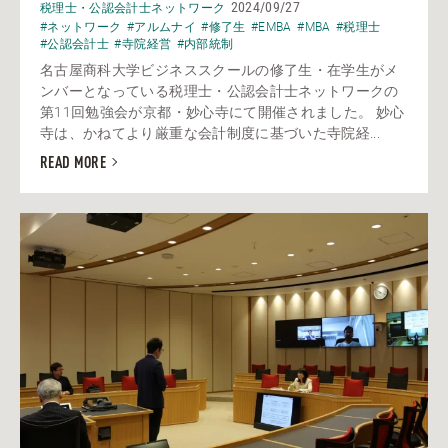
2024/09/27
税理士・公認会計士ネットワーク
#ネットワーク
#アルムナイ
#修了生
#EMBA
#MBA
#税理士
#公認会計士
#寺院経営
#内部統制
名古屋商科大学ビジネススクールの修了生・在学生がメ
ンバーとなっている税理士・公認会計士ネットワークの
第11回勉強会が京都・妙心寺にて開催されました。 妙心
寺は、かねてより厳重な会計制度に基づいた寺院経...
READ MORE