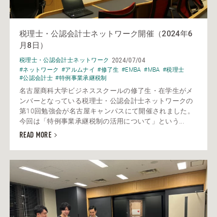
税理士・公認会計士ネットワーク開催（2024年6
月8日）
2024/07/04
税理士・公認会計士ネットワーク
#ネットワーク
#アルムナイ
#修了生
#EMBA
#MBA
#税理士
#公認会計士
#特例事業承継税制
名古屋商科大学ビジネススクールの修了生・在学生がメ
ンバーとなっている税理士・公認会計士ネットワークの
第10回勉強会が名古屋キャンパスにて開催されました。
今回は「特例事業承継税制の活用について」という...
READ MORE