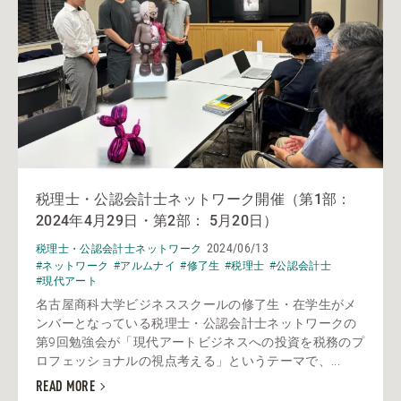
税理士・公認会計士ネットワーク開催（第1部：
2024年4月29日・第2部： 5月20日）
2024/06/13
税理士・公認会計士ネットワーク
#ネットワーク
#アルムナイ
#修了生
#税理士
#公認会計士
#現代アート
名古屋商科大学ビジネススクールの修了生・在学生がメ
ンバーとなっている税理士・公認会計士ネットワークの
第9回勉強会が「現代アートビジネスへの投資を税務のプ
ロフェッショナルの視点考える」というテーマで、...
READ MORE