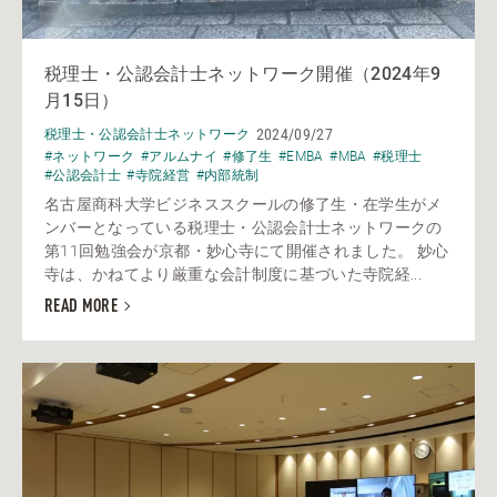
税理士・公認会計士ネットワーク開催（2024年9
月15日）
2024/09/27
税理士・公認会計士ネットワーク
#ネットワーク
#アルムナイ
#修了生
#EMBA
#MBA
#税理士
#公認会計士
#寺院経営
#内部統制
名古屋商科大学ビジネススクールの修了生・在学生がメ
ンバーとなっている税理士・公認会計士ネットワークの
第11回勉強会が京都・妙心寺にて開催されました。 妙心
寺は、かねてより厳重な会計制度に基づいた寺院経...
READ MORE