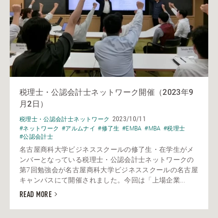
税理士・公認会計士ネットワーク開催（2023年9
月2日）
2023/10/11
税理士・公認会計士ネットワーク
#ネットワーク
#アルムナイ
#修了生
#EMBA
#MBA
#税理士
#公認会計士
名古屋商科大学ビジネススクールの修了生・在学生がメ
ンバーとなっている税理士・公認会計士ネットワークの
第7回勉強会が名古屋商科大学ビジネススクールの名古屋
キャンパスにて開催されました。今回は「上場企業...
READ MORE