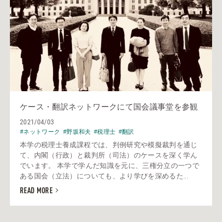
ケース・翻訳ネットワークにて国会議事堂を参観
2021/04/03
#ネットワーク
#野坂和夫
#税理士
#翻訳
本学の税理士養成課程では、判例研究や模擬裁判を通じ
て、内閣（行政）と裁判所（司法）のケースを深く学ん
でいます。 本学で学んだ知識を元に、三権分立の一つで
ある国会（立法）についても、より学びを深めるた...
READ MORE