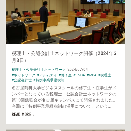
税理士・公認会計士ネットワーク開催（2024年6
月8日）
2024/07/04
税理士・公認会計士ネットワーク
#ネットワーク
#アルムナイ
#修了生
#EMBA
#MBA
#税理士
#公認会計士
#特例事業承継税制
名古屋商科大学ビジネススクールの修了生・在学生がメ
ンバーとなっている税理士・公認会計士ネットワークの
第10回勉強会が名古屋キャンパスにて開催されました。
今回は「特例事業承継税制の活用について」という...
READ MORE