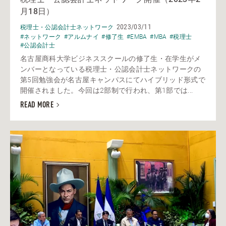
月18日）
2023/03/11
税理士・公認会計士ネットワーク
#ネットワーク
#アルムナイ
#修了生
#EMBA
#MBA
#税理士
#公認会計士
名古屋商科大学ビジネススクールの修了生・在学生がメ
ンバーとなっている税理士・公認会計士ネットワークの
第5回勉強会が名古屋キャンパスにてハイブリッド形式で
開催されました。今回は2部制で行われ、第1部では...
READ MORE