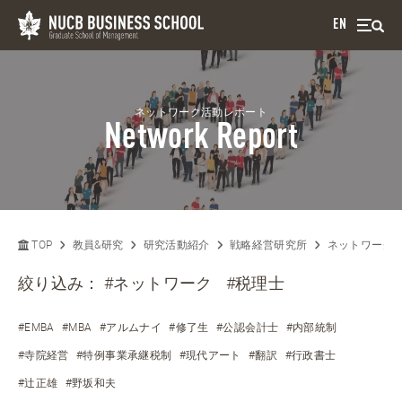
EN
ネットワーク活動レポート
Network Report
TOP
教員&研究
研究活動紹介
戦略経営研究所
ネットワーク
絞り込み：
#ネットワーク
#税理士
#EMBA
#MBA
#アルムナイ
#修了生
#公認会計士
#内部統制
#寺院経営
#特例事業承継税制
#現代アート
#翻訳
#行政書士
#辻正雄
#野坂和夫