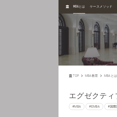
H
MBA
とは
ケースメソッド
O
M
E
TOP
MBA教育
MBAと
エグゼクティブM
#MBA
#EMBA
#国際