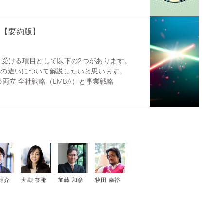
？【要約版】
を受ける項目として以下の2つがあります。
Aとの違いについて解説したいと思います。
との両立 全社戦略（EMBA）と事業戦略
龍介
大槻 奈那
加藤 和彦
牧田 幸裕