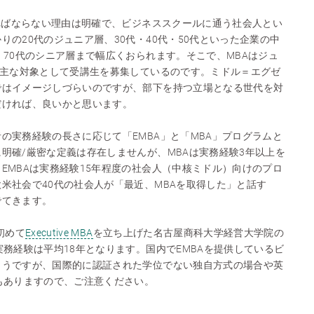
ければならない理由は明確で、ビジネススクールに通う社会人とい
りの20代のジュニア層、30代・40代・50代といった企業の中
・70代のシニア層まで幅広くおられます。そこで、MBAはジュ
を主な対象として受講生を募集しているのです。ミドル＝エグゼ
ではイメージしづらいのですが、部下を持つ立場となる世代を対
だければ、良いかと思います。
の実務経験の長さに応じて「EMBA」と「MBA」プログラムと
明確/厳密な定義は存在しませんが、MBAは実務経験3年以上を
EMBAは実務経験15年程度の社会人（中核ミドル）向けのプロ
米社会で40代の社会人が「最近、MBAを取得した」と話す
でてきます。
初めて
Executive MBA
を立ち上げた名古屋商科大学経営大学院の
実務経験は平均18年となります。国内でEMBAを提供しているビ
ようですが、国際的に認証された学位でない独自方式の場合や英
もありますので、ご注意ください。