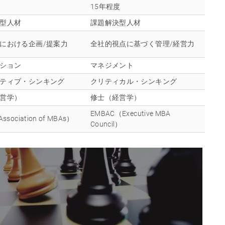
15年程度
型人材
課題解決型人材
における企画/提案力
全社的視点に基づく管理/経営力
ション
マネジメント
ティブ・シンキング
クリティカル・シンキング
営学）
修士（経営学）
EMBAC（Executive MBA
sociation of MBAs）
Council）