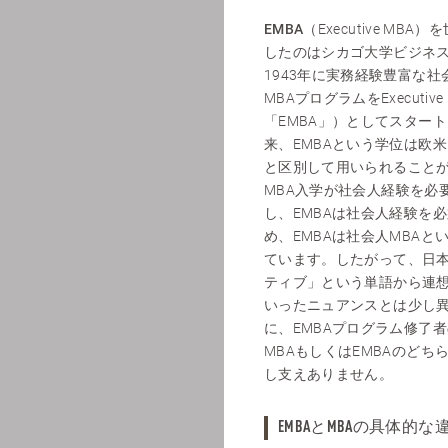
EMBA
（Executive MB
したのはシカゴ大学ビジネ
1943年に実務経験豊富な
MBAプログラムをExecutiv
「EMBA」）としてスター
来、EMBAという学位は欧米
と区別して用いられること
MBA入学が社会人経験を必
し、EMBAは社会人経験を
め、EMBAは社会人MBAと
ています。したがって、日
ティブ」という単語から連
いったニュアンスとは少し
に、EMBAプログラム修了
MBAもしくはEMBAのどち
し支えありません。
EMBAとMBAの具体的な