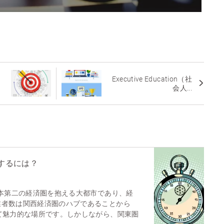
Executive Education（社
会人...
するには？
日本第二の経済圏を抱える大都市であり、経
業者数は関西経済圏のハブであることから
て魅力的な場所です。しかしながら、関東圏