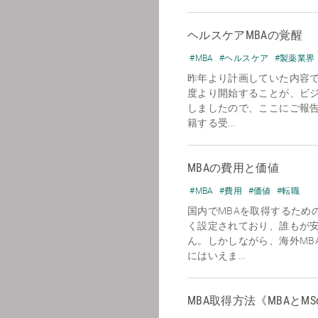
ヘルスケアMBAの覚醒
#MBA
#ヘルスケア
#製薬業界
昨年より計画していた内容で
度より開始することが、ビ
しましたので、ここにご報
籍する受...
MBAの費用と価値
#MBA
#費用
#価値
#転職
国内でMBAを取得するための
く設定されており、誰もが
ん。しかしながら、海外MB
にはいえま...
MBA取得方法《MBAとMS