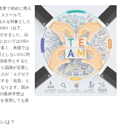
A）を世界で初めに導入
ススクールで、
社会人を対象とした
e MBA（以下、
トさせました。以
においてはMBA
が多く、米国では
要としないのに対
必須条件とするた
いう認識が定着し
本人が「エグゼク
想する「役員」と
異なります。因み
者の最終学歴は
らを使用しても差
違いは？