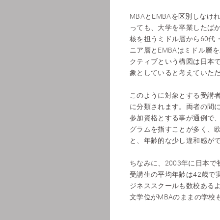
MBAとEMBAを区別しな
っても、大学を卒業したばか
核を担うミドル層から60代
ニア層とEMBAはミドル層
クティブという構図は日本
象としていると考えていた
このように対象とする受講者
に分類されます。両者の間に
参加資格とする事が通例で、
グラムを指すことが多く、欧
と、年齢的な少し違和感が
ちなみに、2003年に日本で
受講生の平均年齢は42歳で
ジネススクールも数校ある
文学位がMBAのままの学校