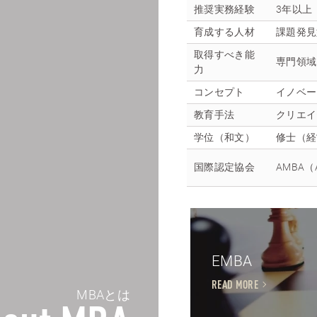
推奨実務経験
3年以上
育成する人材
課題発見
取得すべき能
専門領域
力
コンセプト
イノベー
教育手法
クリエイ
学位（和文）
修士（経
国際認定協会
AMBA（As
EMBA
READ MORE
MBAとは