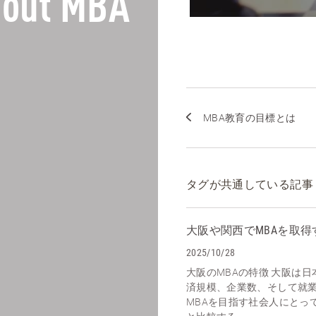
out MBA
MBA教育の目標とは
タグが共通している記事
大阪や関西でMBAを取得
2025/10/28
大阪のMBAの特徴 大阪は
済規模、企業数、そして就
MBAを目指す社会人にとっ