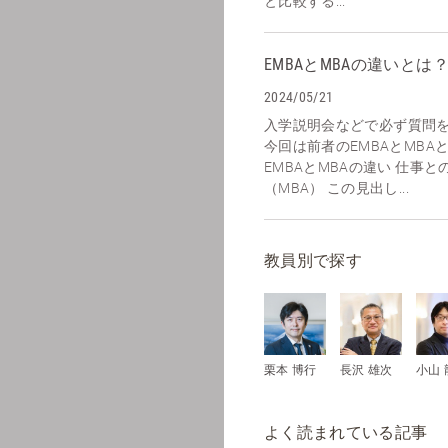
と比較する...
EMBAとMBAの違いとは
2024/05/21
入学説明会などで必ず質問
今回は前者のEMBAとMB
EMBAとMBAの違い 仕事
（MBA） この見出し...
教員別で探す
栗本 博行
長沢 雄次
小山 
よく読まれている記事