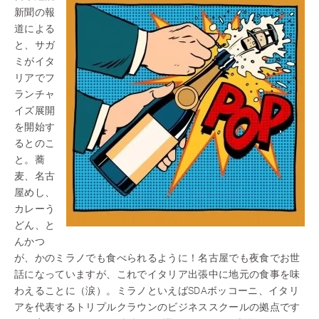
新聞の報
道による
と、サガ
ミがイタ
リアでフ
ランチャ
イズ展開
を開始す
るとのこ
と。蕎
麦、名古
屋めし、
カレーう
どん、と
んかつ
が、かのミラノでも食べられるように！名古屋でも夜食でお世
話になっていますが、これでイタリア出張中に地元の食事を味
わえることに（涙）。ミラノといえばSDAボッコーニ、イタリ
アを代表するトリプルクラウンのビジネススクールの拠点です