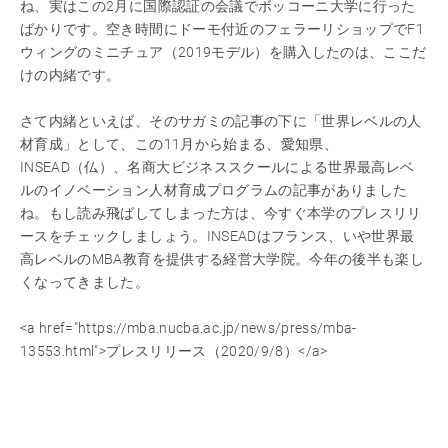
ね、実はこの2月に国際認証の会議でボッコーニ大学に行った
ばかりです。空き時間にドーモ付近のフェラーリショップでF1
ウィングのミニチュア（2019モデル）を購入したのは、ここだ
けの内緒です。
さて内緒といえば、そのサガミの記事の下に「世界レベルの人
材育成」として、この11月から始まる、愛知県、
INSEAD（仏）、名商大ビジネススクールによる世界最高レベ
ルのイノベーション人材育成プログラムの記事がありました
ね。もし読み飛ばしてしまった方は、今すぐ本学のプレスリリ
ースをチェックしましょう。INSEADはフランス、いや世界最
高レベルのMBA教育を提供する経営大学院。今年の後半も楽し
くなってきました。
<a href="https://mba.nucba.ac.jp/news/press/mba-
13553.html">プレスリリース（2020/9/8）</a>