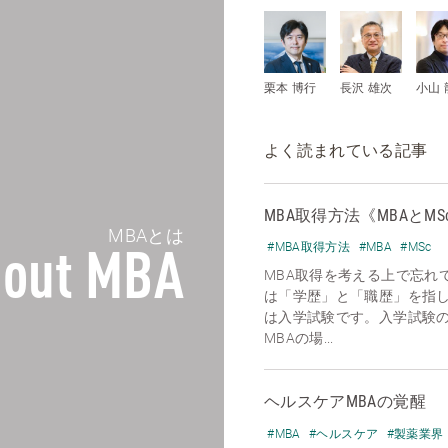
栗本 博行
長沢 雄次
小山 
よく読まれている記事
MBA取得方法《MBAとMS
MBAとは
#MBA取得方法
#MBA
#MSc
out MBA
MBA取得を考える上で忘れ
は「学歴」と「職歴」を指
は入学試験です。入学試験
MBAの場...
ヘルスケアMBAの覚醒
#MBA
#ヘルスケア
#製薬業界