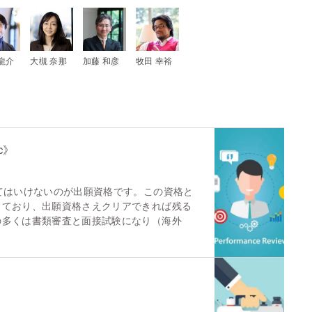
龍介
大槻 奈那
加藤 和彦
牧田 幸裕
c》
てはいけないのが出願資格です。この資格と
しており、出願資格さえクリアできれば残る
の多くは書類審査と面接試験になり（海外