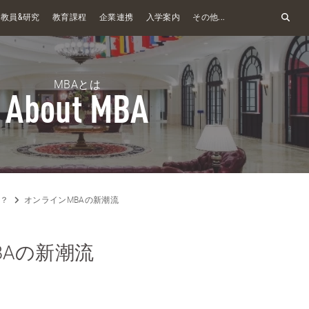
&
教員
研究
教育課程
企業連携
入学案内
その他...
MBAとは
About MBA
は？
オンラインMBAの新潮流
BAの新潮流