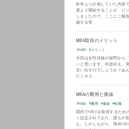
昨年より計画していた内容で
度より開始することが、ビ
しましたので、ここにご報
籍する受...
MBA取得のメリット
#MBA
#メリット
今回は女性目線の疑問から「
いと思います。何故ゆえ、突
言い出すのでしょうか？あ
ビジネス...
MBAの費用と価値
#MBA
#費用
#価値
#転職
国内でMBAを取得するための
く設定されており、誰もが
ん。しかしながら、海外MB