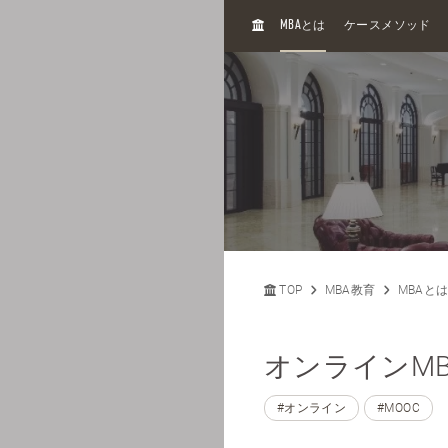
H
MBA
とは
ケースメソッド
O
M
E
TOP
MBA教育
MBAと
オンラインM
#オンライン
#MOOC