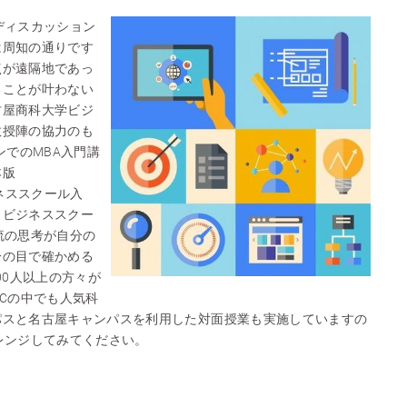
ディスカッション
は周知の通りです
点が遠隔地であっ
ることが叶わない
古屋商科大学ビジ
教授陣の協力のも
ンでのMBA入門講
本版
ジネススクール入
、ビジネススクー
流の思考が自分の
分の目で確かめる
00人以上の方々が
OCの中でも人気科
パスと名古屋キャンパスを利用した対面授業も実施していますの
レンジしてみてください。