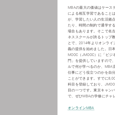
MBAの最大の価値はケース
による相互学習であること
が、学習したい人の生活拠
たり、時間の制約で通学す
場合もあります。そこで名
ネススクールが誇るトップ
とで、2014年よりオンライ
義の提供を始めました。日
MOOC（JMOOC）に「ビ
門」を提供していますので
ルで何が学べるのか、MBA
仕事にどう役立つのかを自
ことができます。すでに8,0
科目を登録しており、JMO
目の一つです。東京キャン
で、ぜひMBAの学修にチャ
オンラインMBA