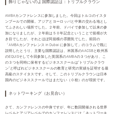
飾りじゃないのよ国際認証は：トリプルクラウン
AMBAカンファレンスに参加しました。今回はトルコのイスタ
ンブールでの開催。アジアとヨーロッパと中東の交わる地とし
てふさわしい場所でした。２年前、ドバイで参加して以来の参
加になりましたが、２年前は５０年記念ということで規模が大
き目でしたが、それとほぼ同規模の雰囲気でした。前回の
「AMBAカンファレンス in Dubai に参加して」のコラムで既に
説明したとうり、主要な国際認証は、米国系のAACSBと欧州系
のEQUISそして今回参加した英国系のAMBAの３つがあり、こ
の３つを同時に保有するビジネススクールは“トリプルクラウ
ン”と呼ばれビジネススクールの教育と研究の実績を証明する最
高級のステイタスです。そして、このトリプルクラウンは日本
国内のビジネススクールではまだない（０校）のが現状です。
ネットワーキング（お見合い）
さて、カンファレンスの中身ですが、年に数回開催される世界
レベルとアジアレベルでのカンファレンスには「ネットワーキ