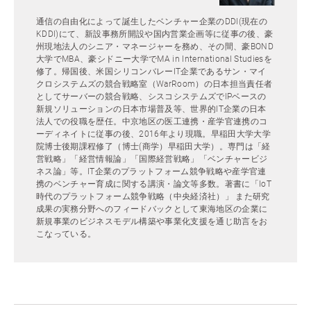
通信の自由化によって誕生したベンチャー企業のDDI(現在の
KDDI)にて、新設事務所開設や国内営業企画等に従事の後、豪
州現地法人のシニア・マネージャーを務め、その間、豪BOND
大学でMBA、豪シドニー大学でMA in International Studiesを
修了。帰国後、米国シリコンバレーIT企業であるサン・マイ
クロシステムズの競合戦略室（WarRoom）の日本担当責任者
としてサーバーの競合戦略、シスコシステムズでIPベースの
新規ソリューションの日本市場普及等、世界的IT企業の日本
法人での役職を歴任。中京地区の医工連携・産学官連携のコ
ーディネイトに従事の後、2016年より現職。早稲田大学大学
院博士後期課程修了（博士(商学）早稲田大学）。専門は「経
営戦略」「経営情報論」「国際経営戦略」「ベンチャービジ
ネス論」等。IT企業のプラットフォーム競争戦略や産学官連
携のベンチャー育成に関する講演・論文等多数。著書に「IoT
時代のプラットフォーム競争戦略（中央経済社）」 また研究
成果の実務分野へのフィードバックとして東海地区の企業に
新規事業のビジネスモデル構築や事業化支援を通じ助言をお
こなっている。