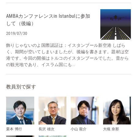
AMBAカンファレンスin Istanbulに参加
して（後編）
2019/07/30
飾りじゃないのよ国際認証は：イスタンブール新空港 しばら
く、期間が空いてしまいましたが、後編を書きます。題材は空
港です。今回の開催はトルコのイスタンブールでした。昔から
の観光地であり、イスラム国にも...
教員別で探す
栗本 博行
長沢 雄次
小山 龍介
大槻 奈那