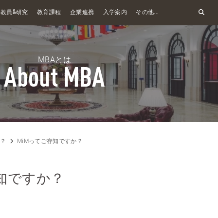
&
教員
研究
教育課程
企業連携
入学案内
その他...
MBAとは
About MBA
は？
MiMってご存知ですか？
存知ですか？