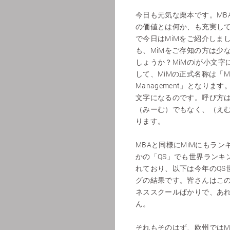
今日も元気な栗本です。MB
の価値とは何か、も充実し
で今日はMiMをご紹介しま
も、MiMをご存知の方は少
しょうか？MiMのiが小文
して、MiMの正式名称は「Mast
Management」となりま
文字になるのです。呼び方
（みーむ）でもなく、（え
ります。
MBAと同様にMiMにもラン
かの「QS」でも世界ランキ
れており、以下は今年のQS
グの結果です。皆さんはこ
ネススクールばかりで、あ
ん。
それもそのはず、欧州ではM