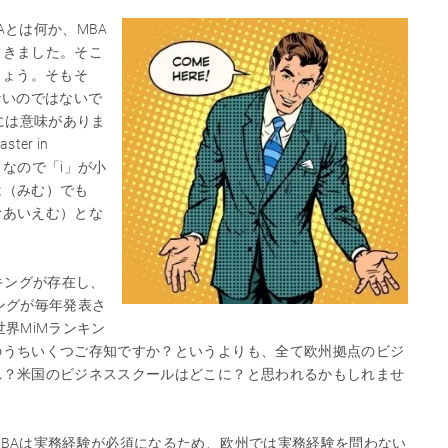
Aとは何か、MBA
てきました。そこ
しょう。そもそ
ないのではないで
字には意味がありま
er in
す。なので「i」が小
は（みむ）でも
むあいえむ）とな
キングが存在し、
ングが毎年発表さ
世界MiMランキン
のうちいくつご存知ですか？というよりも、全て欧州拠点のビジ
れ？米国のビジネススクールはどこに？と思われるかもしれませ
BAは実務経験が必須になるため、欧州では実務経験を問わない