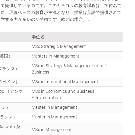
して提供しているのです。このカテゴリの教育課程は、学位名で
うに、理論ベースの教育が主流となり、授業は英語で提供されて
進学する方が多いのが特徴です（欧州の場合）。
学位名
MSc Strategic Management
ol（英国）
Masters in Management
MSc in Strategy & Management of Int'l
ol（フランス）
Business
ol（スペイン）
MSc in International Management
School（デンマ
MSc in Economics and Business
Administration
ペイン）
Master in Management
l（フランス）
Master in Management
s School（英
MSc in Management