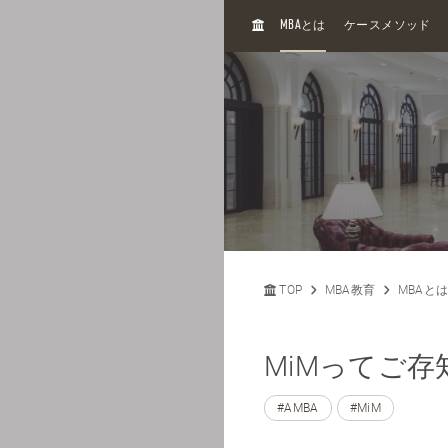
H
MBA
とは
ケースメソッド
O
M
E
TOP
MBA教育
MBAと
MiMってご
#AMBA
#MiM