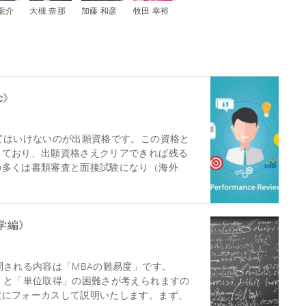
龍介
大槻 奈那
加藤 和彦
牧田 幸裕
c》
てはいけないのが出願資格です。この資格と
しており、出願資格さえクリアできれば残る
の多くは書類審査と面接試験になり（海外
学編》
問される内容は「MBAの難易度」です。
」と「単位取得」の困難さが考えられますの
度にフォーカスして説明いたします。まず、