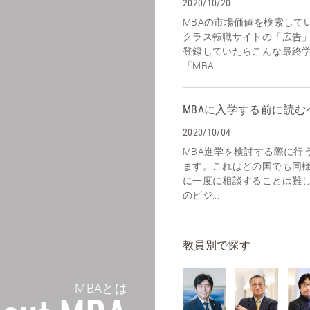
2020/10/20
MBAの市場価値を検索して
クラス転職サイトの「広告
登録していたらこんな最終
「MBA...
MBAに入学する前に読む
2020/10/04
MBA進学を検討する際に行
ます。これはどの国でも同
に一度に相談することは難し
のビジ...
教員別で探す
MBAとは