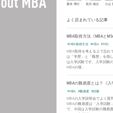
out MBA
栗本 博行
長沢 雄次
小山 
よく読まれている記事
MBA取得方法《MBAとMS
#MBA取得方法
#MBA
#MSc
MBA取得を考える上で忘れ
は「学歴」と「職歴」を指
は入学試験です。入学試験
MBAの場...
MBAの難易度とは？《入
#MBA
#難易度
#試験
MBAの入学説明会でよく質
MBAの難易度は「入学試験
で、今回は入学試験の難易