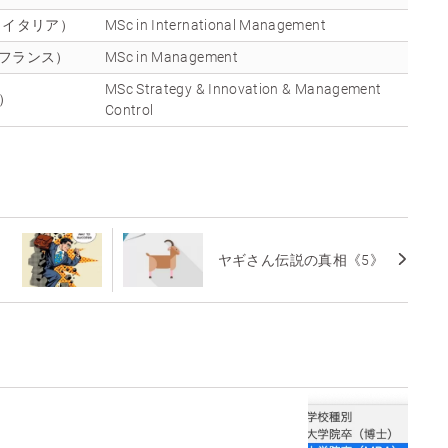
ool（イタリア）
MSc in International Management
ool（フランス）
MSc in Management
MSc Strategy & Innovation & Management
ア）
Control
ヤギさん伝説の真相《5》