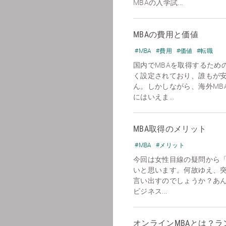
MBAの入学試...
MBAの費用と価値
#MBA
#費用
#価値
#転職
国内でMBAを取得するための
く設定されており、誰もが
ん。しかしながら、海外MB
にはいえま...
MBA取得のメリット
#MBA
#メリット
今回は女性目線の疑問から「
いと思います。何故ゆえ、突
言い出すのでしょうか？あ
ビジネス...
オンラインMBAとは？