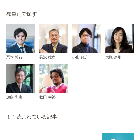
教員別で探す
栗本 博行
長沢 雄次
小山 龍介
大槻 奈那
加藤 和彦
牧田 幸裕
よく読まれている記事