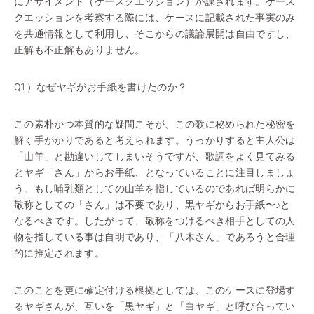
にアサイメント（ケースクエッション）が課されます。ケース
クエッションを考察する際には、ケースに記載された事実のみ
を共通情報として利用し、そこからの議論展開は自由ですし、
正解も不正解もありません。
Q1）なぜヤギがお手紙を書けたのか？
この素朴かつ本質的な疑問こそが、この歌に秘められた秘密を
解く手がかりであると考えられます。うっかりすると主人公は
「山羊」と勘違いしてしまいそうですが、歌詞をよく見てみる
とヤギ「さん」からお手紙、となっていることに注目しましょ
う。もし哺乳類としての山羊を指しているのであれば明らかに
敬称としての「さん」は不要であり、黒ヤギからお手紙〜♪と
なるべきです。したがって、敬称をつけるべき相手としての人
物を指している事は自明であり、「八木さん」であろうと合理
的に推定されます。
このことを更に確定付ける根拠としては、このケースに登場す
るヤギさんが、互いを「黒ヤギ」と「白ヤギ」と呼び合ってい