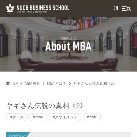
EN
MBAとは
About MBA
TOP
MBA教育
MBAとは？
ヤギさん伝説の真相《2》
ヤギさん伝説の真相《2》
#ケース
#mba
#アサイメント
#ヤギ