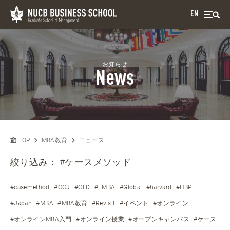
EN
お知らせ
News
TOP
MBA教育
ニュース
絞り込み：
#ケースメソッド
#casemethod
#CCJ
#CLD
#EMBA
#Global
#harvard
#HBP
#Japan
#MBA
#MBA教育
#Revisit
#イベント
#オンライン
#オンラインMBA入門
#オンライン授業
#オープンキャンパス
#ケース