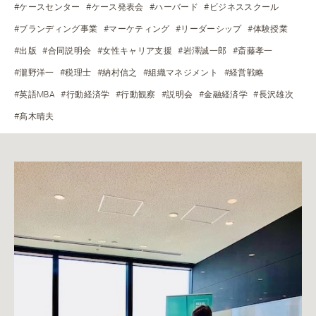
#ケースセンター
#ケース発表会
#ハーバード
#ビジネススクール
#ブランディング事業
#マーケティング
#リーダーシップ
#体験授業
#出版
#合同説明会
#女性キャリア支援
#岩澤誠一郎
#斎藤孝一
#瀧野洋一
#税理士
#納村信之
#組織マネジメント
#経営戦略
#英語MBA
#行動経済学
#行動観察
#説明会
#金融経済学
#長沢雄次
#髙木晴夫