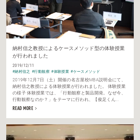
納村信之教授によるケースメソッド型の体験授業
が行われました
2019/12/11
#納村信之
#行動観察
#体験授業
#ケースメソッド
2019年12月7日（土）開催の名古屋校MBA説明会にて、
納村信之教授による体験授業が行われました。 体験授業
の様子 体験授業では、「行動観察と製品開発。なぜ今、
行動観察なのか？」をテーマに行われ、【俊足くん...
READ MORE