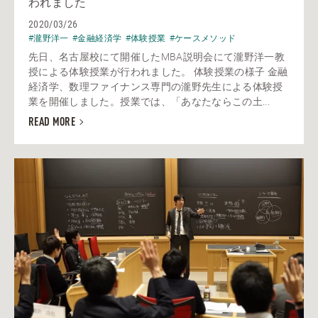
われました
2020/03/26
#瀧野洋一
#金融経済学
#体験授業
#ケースメソッド
先日、名古屋校にて開催したMBA説明会にて瀧野洋一教
授による体験授業が行われました。 体験授業の様子 金融
経済学、数理ファイナンス専門の瀧野先生による体験授
業を開催しました。授業では、「あなたならこの土...
READ MORE