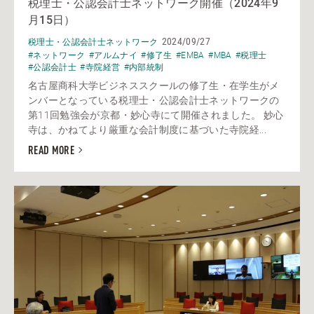
税理士・公認会計士ネットワーク開催（2024年9
月15日）
2024/09/27
税理士・公認会計士ネットワーク
#ネットワーク
#アルムナイ
#修了生
#EMBA
#MBA
#税理士
#公認会計士
#寺院経営
#内部統制
名古屋商科大学ビジネススクールの修了生・在学生がメ
ンバーとなっている税理士・公認会計士ネットワークの
第11回勉強会が京都・妙心寺にて開催されました。 妙心
寺は、かねてより厳重な会計制度に基づいた寺院経...
READ MORE