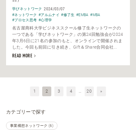
2024/03/07
学びネットワーク
#ネットワーク
#アルムナイ
#修了生
#EMBA
#MBA
#プロセス思考
#心理学
名古屋商科大学ビジネススクール修了生ネットワークの
一つである「学びネットワーク」の第24回勉強会が2024
年3月6日に21名の参加のもと、オンラインで開催されま
した。今回も前回に引き続き、Gift＆Share合同会社...
READ MORE
1
2
3
4
…
20
»
カテゴリーで探す
事業構想ネットワーク (6)