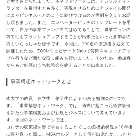
と考えさせられました。本ネットワークには、デジタルディス
ラプターを目指す方も多く、実現させるためにアジャイル開発
によりビジネスへどのように結びつけるのか実例を交えてお話
し頂きました。また、エレベーターピッチのテンプレートを用
いて、自身の事業プランに当てはめてることで、事業プランの
方向性をブラッシュアップすることが出来たといった参加者の
方もいらっしゃた様子です。今回は、100名の参加者を迎えて
開催したため、ZOOMウェビナーとSlidoで質問をキャッチアッ
プを行うなど新たな取り組みを行いました。そのため、参加者
からもご好評のうち勉強会を終えることが出来ました。
事業構想ネットワークとは
本大学の教員、在学生、修了生による10ある勉強会の1つで
す。「事業構想ネットワーク」では、過去に起こった経営事例
を新たな事業構想および新規ビジネスについて考えていきま
す。今回のネットワークでは、
コロナの収束後を皆で学習することで この危機的状況を10年後
に振り返った際に、MBAホルダーとして何が出来たかしっかり