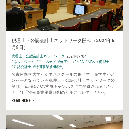
税理士・公認会計士ネットワーク開催（2024年6
月8日）
2024/07/04
税理士・公認会計士ネットワーク
#ネットワーク
#アルムナイ
#修了生
#EMBA
#MBA
#税理士
#公認会計士
#特例事業承継税制
名古屋商科大学ビジネススクールの修了生・在学生がメ
ンバーとなっている税理士・公認会計士ネットワークの
第10回勉強会が名古屋キャンパスにて開催されました。
今回は「特例事業承継税制の活用について」という...
READ MORE