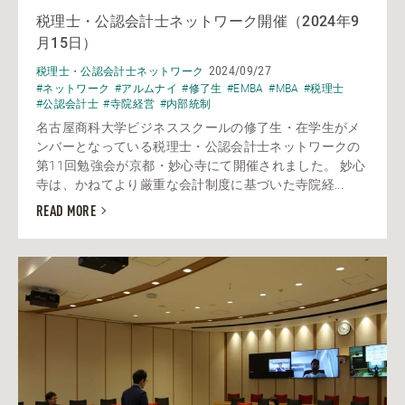
税理士・公認会計士ネットワーク開催（2024年9
月15日）
2024/09/27
税理士・公認会計士ネットワーク
#ネットワーク
#アルムナイ
#修了生
#EMBA
#MBA
#税理士
#公認会計士
#寺院経営
#内部統制
名古屋商科大学ビジネススクールの修了生・在学生がメ
ンバーとなっている税理士・公認会計士ネットワークの
第11回勉強会が京都・妙心寺にて開催されました。 妙心
寺は、かねてより厳重な会計制度に基づいた寺院経...
READ MORE