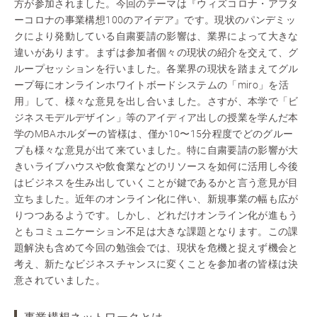
方が参加されました。今回のテーマは『ウィズコロナ・アフタ
ーコロナの事業構想100のアイデア』です。現状のパンデミッ
クにより発動している自粛要請の影響は、業界によって大きな
違いがあります。まずは参加者個々の現状の紹介を交えて、グ
ループセッションを行いました。各業界の現状を踏まえてグル
ープ毎にオンラインホワイトボードシステムの「miro」を活
用」して、様々な意見を出し合いました。さすが、本学で「ビ
ジネスモデルデザイン」等のアイディア出しの授業を学んだ本
学のMBAホルダーの皆様は、僅か10〜15分程度でどのグルー
プも様々な意見が出て来ていました。特に自粛要請の影響が大
きいライブハウスや飲食業などのリソースを如何に活用し今後
はビジネスを生み出していくことが鍵であるかと言う意見が目
立ちました。近年のオンライン化に伴い、新規事業の幅も広が
りつつあるようです。しかし、どれだけオンライン化が進もう
ともコミュニケーション不足は大きな課題となります。この課
題解決も含めて今回の勉強会では、現状を危機と捉えず機会と
考え、新たなビジネスチャンスに変くことを参加者の皆様は決
意されていました。