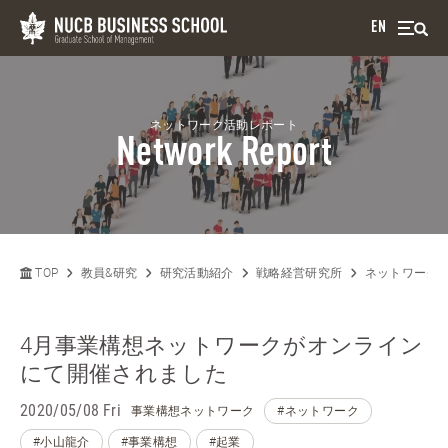
EN
ネットワーク活動レポート
Network Report
TOP
教員&研究
研究活動紹介
戦略経営研究所
ネットワーク
4月事業構想ネットワークがオンライン
にて開催されました
2020/05/08 Fri
事業構想ネットワーク
#ネットワーク
#小山龍介
#事業構想
#起業