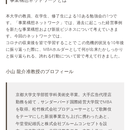
事業構想ネットワークとは
本大学の教員、在学生、修了生による10ある勉強会の1つで
す。「事業構想ネットワーク」では、過去に起こった経営事例
を新たな事業構想および新規ビジネスについて考えていきま
す。今回のネットワークでは、
コロナの収束後を皆で学習することで この危機的状況を10年後
に振り返った際に、MBAホルダーとして何が出来たかしっかり
と振り返られる、誇れる行動について皆で考えて行きました。
小山 龍介准教授のプロフィール
京都大学文学部哲学科美術史卒業。大手広告代理店
勤務を経て，サンダーバード国際経営大学院でMBA
を取得。松竹株式会社プロデューサーとして歌舞伎
をテーマにした新規事業立ち上げに携わったあと、
午堂登紀雄氏と株式会社ブルームコンセプトを設