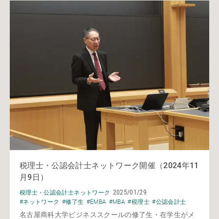
税理士・公認会計士ネットワーク開催（2024年11
月9日）
2025/01/29
税理士・公認会計士ネットワーク
#ネットワーク
#修了生
#EMBA
#MBA
#税理士
#公認会計士
名古屋商科大学ビジネススクールの修了生・在学生がメ