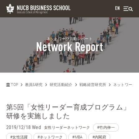
EN
ネットワーク活動レポート
Network Report
TOP
教員&研究
研究活動紹介
戦略経営研究所
ネットワーク
第5回「女性リーダー育成プログラム」
研修を実施しました
2019/12/18 Wed
女性リーダーネットワーク
#竹内伸一
#女性活躍
#ネットワーク
#MBA
#内閣府