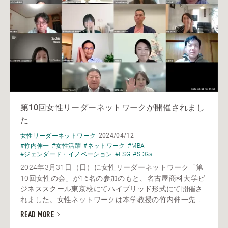
第10回女性リーダーネットワークが開催されまし
た
2024/04/12
女性リーダーネットワーク
#竹内伸一
#女性活躍
#ネットワーク
#MBA
#ジェンダード・イノベーション
#ESG
#SDGs
2024年3月31日（日）に女性リーダーネットワーク「第
10回女性の会」が16名の参加のもと、名古屋商科大学ビ
ジネススクール東京校にてハイブリッド形式にて開催さ
れました。女性ネットワークは本学教授の竹内伸一先...
READ MORE