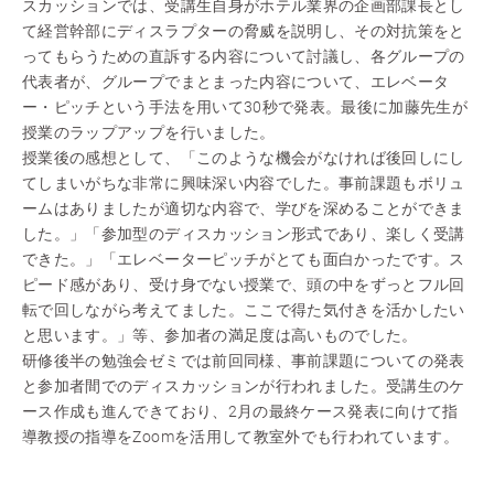
スカッションでは、受講生自身がホテル業界の企画部課長とし
て経営幹部にディスラプターの脅威を説明し、その対抗策をと
ってもらうための直訴する内容について討議し、各グループの
代表者が、グループでまとまった内容について、エレベータ
ー・ピッチという手法を用いて30秒で発表。最後に加藤先生が
授業のラップアップを行いました。
授業後の感想として、「このような機会がなければ後回しにし
てしまいがちな非常に興味深い内容でした。事前課題もボリュ
ームはありましたが適切な内容で、学びを深めることができま
した。」「参加型のディスカッション形式であり、楽しく受講
できた。」「エレベーターピッチがとても面白かったです。ス
ピード感があり、受け身でない授業で、頭の中をずっとフル回
転で回しながら考えてました。ここで得た気付きを活かしたい
と思います。」等、参加者の満足度は高いものでした。
研修後半の勉強会ゼミでは前回同様、事前課題についての発表
と参加者間でのディスカッションが行われました。受講生のケ
ース作成も進んできており、2月の最終ケース発表に向けて指
導教授の指導をZoomを活用して教室外でも行われています。