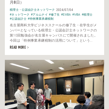
月8日）
2024/07/04
税理士・公認会計士ネットワーク
#ネットワーク
#アルムナイ
#修了生
#EMBA
#MBA
#税理士
#公認会計士
#特例事業承継税制
名古屋商科大学ビジネススクールの修了生・在学生がメ
ンバーとなっている税理士・公認会計士ネットワークの
第10回勉強会が名古屋キャンパスにて開催されました。
今回は「特例事業承継税制の活用について」という...
READ MORE