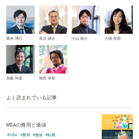
栗本 博行
長沢 雄次
小山 龍介
大槻 奈那
加藤 和彦
牧田 幸裕
よく読まれている記事
MBAの費用と価値
#MBA
#費用
#価値
#転職