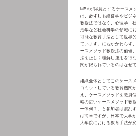
MBAが得意とするケースメ
は、必ずしも経営学やビジ
教授法ではなく、心理学、
治学など社会科学の領域に
可能な教育手法として世界
ています。にもかかわらず
ースメソッド教授法の価値
法を正しく理解し運用を行
関が限られているのはなぜ
組織全体としてこのケース
コミットしている教育機関
え、ケースメソッドを教員
幅の広いケースメソッド教
一体何？」と参加者は混乱
は簡単ですが、日本で大学が
大学院における教育手法が