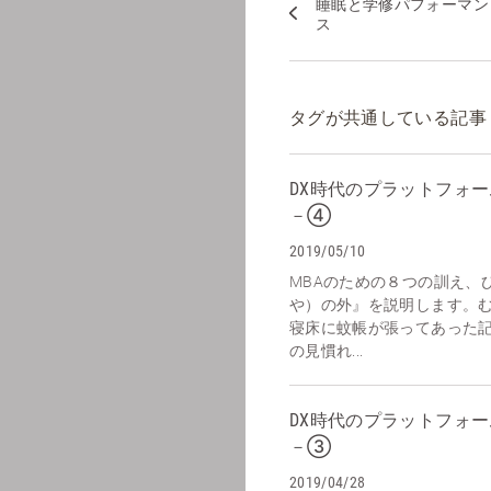
睡眠と学修パフォーマン
ス
タグが共通している記事
DX時代のプラットフォー
－④
2019/05/10
MBAのための８つの訓え、
や）の外』を説明します。
寝床に蚊帳が張ってあった
の見慣れ...
DX時代のプラットフォー
－③
2019/04/28