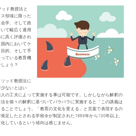
ソッド教授法と
ネス領域に限った
社会学、そして政
おいて幅広く適用
的に高く評価され
、国内においてケ
、目的、そして手
なっている教育機
でしょう？
メソッド教授法に
が少ないとはい
個人の工夫によって実施する事は可能です。しかしながら解釈の
授法を個々の解釈に基づいてバラバラに実施すると「この講義は
することでしょう。「教育の文化を変える」と言葉で表現するの
発足したとされる学校令が制定された1886年から130年以上、
変化しているという傾向は感じません。