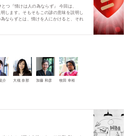
ひとつ『情けは人の為ならず』 今回は、
説明します。そもそもこの諺の意味を説明し
の為ならずとは、情けを人にかけると、それ
龍介
大槻 奈那
加藤 和彦
牧田 幸裕