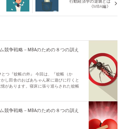
行動経済学の逆襲とは
《MBA編》
ム競争戦略－MBAのための８つの訓え
ひとつ『蚊帳の外』 今回は、『蚊帳（か
むかし田舎のおばあちゃん家に遊びに行くと
記憶があります。寝床に張り巡らされた蚊帳
ム競争戦略－MBAのための８つの訓え