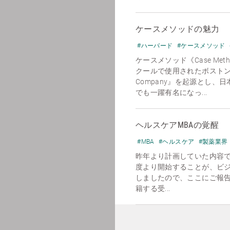
ケースメソッドの魅力
#ハーバード
#ケースメソッド
ケースメソッド《Case Me
クールで使用されたボストンの靴
Company』を起源とし
でも一躍有名になっ...
ヘルスケアMBAの覚醒
#MBA
#ヘルスケア
#製薬業界
昨年より計画していた内容で
度より開始することが、ビ
しましたので、ここにご報
籍する受...