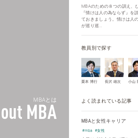
MBAのための８つの訓え、
『情けは人の為ならず』を
ておきましょう。情けは人
が巡り巡...
教員別で探す
栗本 博行
長沢 雄次
小山 
MBAとは
よく読まれている記事
out MBA
MBAと女性キャリア
#mba
#女性