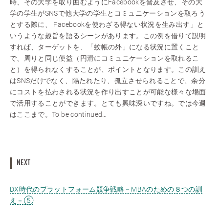
時、その大学を取り囲むようにFacebookを普及させ、その大
学の学生がSNSで他大学の学生とコミュニケーションを取ろう
とする際に、 Facebookを使わざる得ない状況を生み出す」と
いうような趣旨を語るシーンがあります。この例を借りて説明
すれば、ターゲットを、「蚊帳の外」になる状況に置くこと
で、周りと同じ便益（円滑にコミュニケーションを取れるこ
と）を得られなくすることが、ポイントとなります。この訓え
はSNSだけでなく、隔たれたり、孤立させられることで、余分
にコストを払わされる状況を作り出すことが可能な様々な場面
で活用することができます。とても興味深いですね。では今週
はここまで。To be continued…
NEXT
DX時代のプラットフォーム競争戦略－MBAのための８つの訓
え－⑤