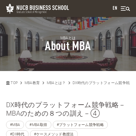
EN
MBAとは
About MBA
TOP
MBA教育
MBAとは？
DX時代のプラットフォーム競争戦略
DX時代のプラットフォーム競争戦略－
MBAのための８つの訓え－④
#MBA
#MBA取得
#プラットフォーム競争戦略
#DX時代
#ケースメソッド教授法