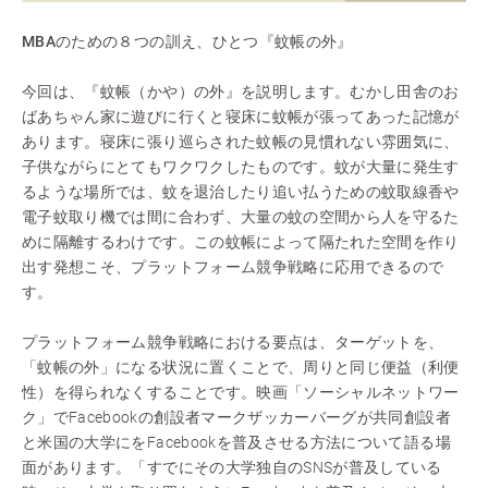
MBAのための８つの訓え、ひとつ『蚊帳の外』
今回は、『蚊帳（かや）の外』を説明します。むかし田舎のお
ばあちゃん家に遊びに行くと寝床に蚊帳が張ってあった記憶が
あります。寝床に張り巡らされた蚊帳の見慣れない雰囲気に、
子供ながらにとてもワクワクしたものです。蚊が大量に発生す
るような場所では、蚊を退治したり追い払うための蚊取線香や
電子蚊取り機では間に合わず、大量の蚊の空間から人を守るた
めに隔離するわけです。この蚊帳によって隔たれた空間を作り
出す発想こそ、プラットフォーム競争戦略に応用できるので
す。
プラットフォーム競争戦略における要点は、ターゲットを、
「蚊帳の外」になる状況に置くことで、周りと同じ便益（利便
性）を得られなくすることです。映画「ソーシャルネットワー
ク」でFacebookの創設者マークザッカーバーグが共同創設者
と米国の大学にをFacebookを普及させる方法について語る場
面があります。「すでにその大学独自のSNSが普及している