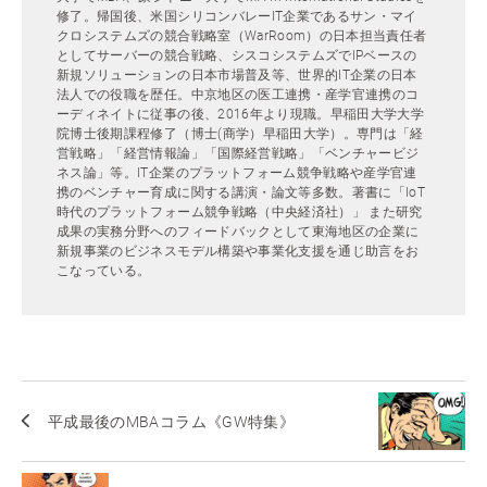
修了。帰国後、米国シリコンバレーIT企業であるサン・マイ
クロシステムズの競合戦略室（WarRoom）の日本担当責任者
としてサーバーの競合戦略、シスコシステムズでIPベースの
新規ソリューションの日本市場普及等、世界的IT企業の日本
法人での役職を歴任。中京地区の医工連携・産学官連携のコ
ーディネイトに従事の後、2016年より現職。早稲田大学大学
院博士後期課程修了（博士(商学）早稲田大学）。専門は「経
営戦略」「経営情報論」「国際経営戦略」「ベンチャービジ
ネス論」等。IT企業のプラットフォーム競争戦略や産学官連
携のベンチャー育成に関する講演・論文等多数。著書に「IoT
時代のプラットフォーム競争戦略（中央経済社）」 また研究
成果の実務分野へのフィードバックとして東海地区の企業に
新規事業のビジネスモデル構築や事業化支援を通じ助言をお
こなっている。
平成最後のMBAコラム《GW特集》