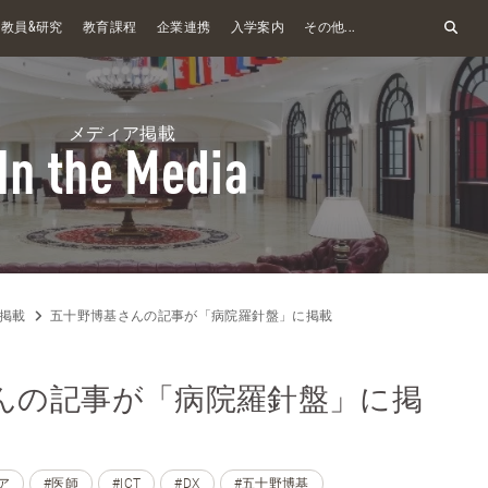
&
教員
研究
教育課程
企業連携
入学案内
その他...
メディア掲載
In the Media
掲載
五十野博基さんの記事が「病院羅針盤」に掲載
んの記事が「病院羅針盤」に掲
ア
#医師
#ICT
#DX
#五十野博基