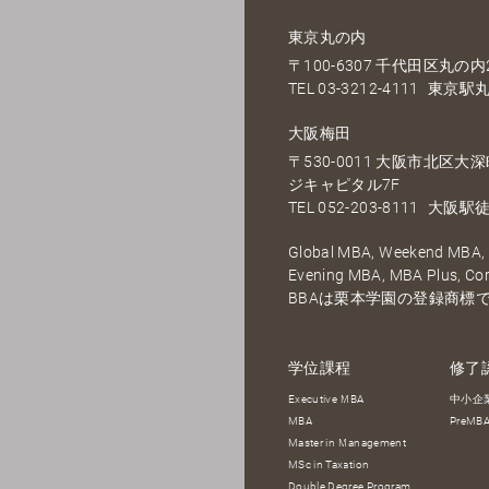
東京丸の内
〒100-6307 千代田区丸の内2
TEL
03-3212-4111
東京駅丸
大阪梅田
〒530-0011 大阪市北区
ジキャピタル7F
TEL
052-203-8111
大阪駅徒
Global MBA, Weekend MBA, F
Evening MBA, MBA Plus, C
BBAは栗本学園の登録商標
学位課程
修了
Executive MBA
中小企
MBA
PreM
Master in Management
MSc in Taxation
Double Degree Program