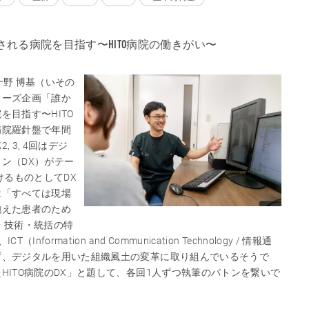
れる病院を目指す〜HITO病院の働きがい〜
十野 博基（いその
リーズ企画「誰か
を目指す〜HITO
病院羅針盤で年間
 3, 4回はデジ
ン（DX）がテー
けるものとしてDX
は「すべては現場
抱えた患者のため
・技術・統括の特
formation and Communication Technology / 情報通
ず、デジタルを用いた組織風土の変革に取り組んでいるそうで
HITO病院のDX」と題して、各回1人ずつ執筆のバトンを繋いで