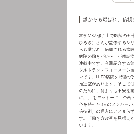
誰からも選ばれ、信頼さ
本学MBA修了生で医師の五
ひろき）さんが監修するシ
らも選ばれ、信頼される病院
病院の働きがい〜」が雑誌
連載中です。今回紹介する第2,
タルトランスフォーメーショ
マです。HITO病院を特徴づ
推進室があります。そこで
のために、何よりも不安を
に。」 をモットーに、企画
色を持った3人のメンバーが、ICT（In
信技術）の導入にとどまら
す。「働き方改革を見据えた
います。