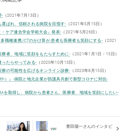
の掲載記事
理-
（2021年7月13日）
も選ばれ、信頼される病院を目指す-
（2021年5月15日）
リ・ケア連合学会学術大会』発表-
（2021年5月26日）
多職種連携,ICTのかけ算が,患者も医療者も笑顔にする-
（2021
医療者、地域に笑顔をもたらすために-
（2021年1月1日・15日）
迷ったらやってみる-
（2020年10月13日）
医療の可能性を広げるオンライン診療-
（2020年8月15日）
Health）』-病院と地元企業が防護具共創で新型コロナに対抗-
rs』 -MBAを取得し、病院から患者さん、医療者、地域を笑顔にしたい-
授
豊田陽一さんのインタビ