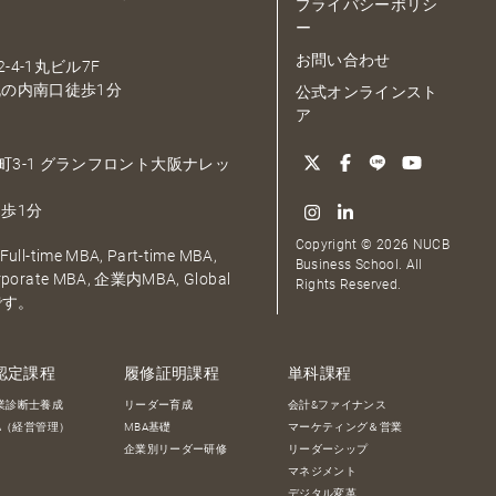
プライバシーポリシ
ー
お問い合わせ
-4-1丸ビル7F
の内南口徒歩1分
公式オンラインスト
ア
大深町3-1 グランフロント大阪ナレッ
歩1分
Copyright © 2026 NUCB
ull-time MBA, Part-time MBA,
Business School. All
orporate MBA, 企業内MBA, Global
Rights Reserved.
です。
認定課程
履修証明課程
単科課程
業診断士養成
リーダー育成
会計&ファイナンス
BA（経営管理）
MBA基礎
マーケティング＆営業
企業別リーダー研修
リーダーシップ
マネジメント
デジタル変革