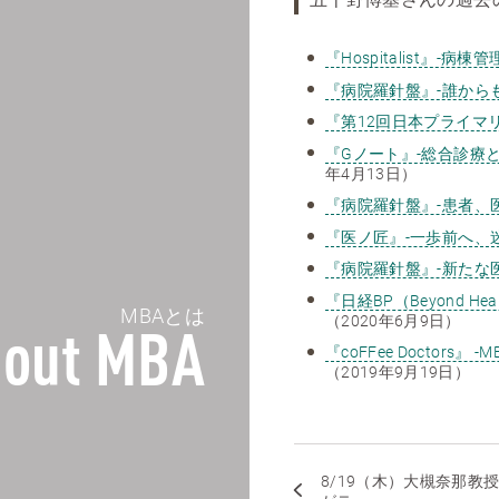
五十野博基さんの過去
『Hospitalist』-病棟管
『病院羅針盤』-誰から
『第12回日本プライマ
『Gノート』-総合診療と
年4月13日）
『病院羅針盤』-患者、
『医ノ匠』-一歩前へ、
『病院羅針盤』-新たな
『日経BP（Beyond 
MBAとは
（2020年6月9日）
out MBA
『coFFee Docto
（2019年9月19日）
8/19（木）大槻奈那教