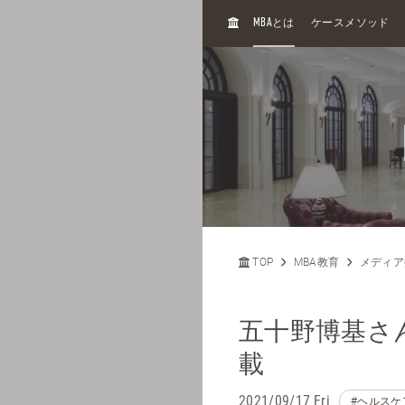
H
MBA
とは
ケースメソッド
O
M
E
TOP
MBA教育
メディア
五十野博基さ
載
2021/09/17 Fri
#ヘルスケ