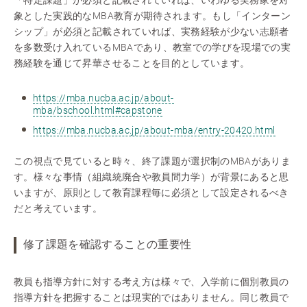
「特定課題」が必須と記載されていれば、いわゆる実務家を対
象とした実践的なMBA教育が期待されます。もし「インターン
シップ」が必須と記載されていれば、実務経験が少ない志願者
を多数受け入れているMBAであり、教室での学びを現場での実
務経験を通じて昇華させることを目的としています。
https://mba.nucba.ac.jp/about-
mba/bschool.html#capstone
https://mba.nucba.ac.jp/about-mba/entry-20420.html
この視点で見ていると時々、終了課題が選択制のMBAがありま
す。様々な事情（組織統廃合や教員間力学）が背景にあると思
いますが、原則として教育課程毎に必須として設定されるべき
だと考えています。
修了課題を確認することの重要性
教員も指導方針に対する考え方は様々で、入学前に個別教員の
指導方針を把握することは現実的ではありません。同じ教員で