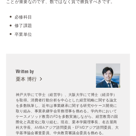
ことが重要なのです、数ではなく質で勝負すべきです。
必修科目
修了課題
卒業単位
Written by
栗本 博行
神戸大学にて学士（経営学）、大阪大学にて博士（経済学）
を取得。消費者行動分析を中心とした経営戦略に関する論文
を多数執筆し、近年は事業継承に関する研究やケース開発に
取り組み、事業承継学会常務理事を務める。学内外において
ケースメソッド教育のFDを多数実施しながら、経営教育の国
際化と高度化に取り組む。現在、栗本学園理事長、名古屋商
科大学長、AMBAアジア諮問委員・EFMDアジア諮問委員、大
学基準協会審査委員、中央教育審議会委員を務める。