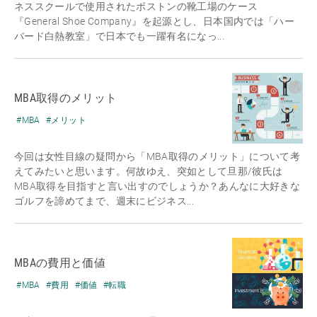
ネススクールで使用されたボストンの靴工場のケース
『General Shoe Company』を起源とし、日本国内では「ハー
バード白熱教室」で日本でも一躍有名になっ...
MBA取得のメリット
#MBA
#メリット
今回は女性目線の疑問から「MBA取得のメリット」について考
えてみたいと思います。何故ゆえ、突如として旦那/彼氏は
MBA取得を目指すと言い出すのでしょうか？あんなに大好きな
ゴルフを諦めてまで、週末にビジネス...
MBAの費用と価値
#MBA
#費用
#価値
#転職