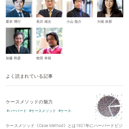
栗本 博行
長沢 雄次
小山 龍介
大槻 奈那
加藤 和彦
牧田 幸裕
よく読まれている記事
ケースメソッドの魅力
#ハーバード
#ケースメソッド
#ケース
ケースメソッド《Case Method》とは1921年にハーバードビジ