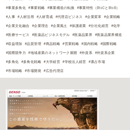
#事業多角化
#事業戦略
#事業構造の転換
#事業特性（BtoCとBtoB）
#人事
#人材活用
#人材育成
#代理店ビジネス
#企業変革
#企業戦略
#企業文化融合
#企業理念
#企業風土
#保護産業
#分社化経営
#化学
#医療サービス
#医薬品ビジネスモデル
#医薬品業界
#医薬品業界構造
#収益増加
#品質管理
#商品戦略
#営業戦略
#国内戦略
#国際戦略
#国際競争力
#地域産業のネットワーク展開
#外資系
#外資系企業
#多角化
#多角化戦略
#大学経営
#学校法人経営
#寡占市場
#市場戦略
#市場開発
#広告代理店