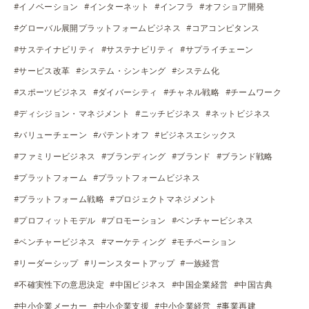
#イノベーション
#インターネット
#インフラ
#オフショア開発
#グローバル展開プラットフォームビジネス
#コアコンピタンス
#サステイナビリティ
#サステナビリティ
#サプライチェーン
#サービス改革
#システム・シンキング
#システム化
#スポーツビジネス
#ダイバーシティ
#チャネル戦略
#チームワーク
#ディシジョン・マネジメント
#ニッチビジネス
#ネットビジネス
#バリューチェーン
#パテントオフ
#ビジネスエシックス
#ファミリービジネス
#ブランディング
#ブランド
#ブランド戦略
#プラットフォーム
#プラットフォームビジネス
#プラットフォーム戦略
#プロジェクトマネジメント
#プロフィットモデル
#プロモーション
#ベンチャービシネス
#ベンチャービジネス
#マーケティング
#モチベーション
#リーダーシップ
#リーンスタートアップ
#一族経営
#不確実性下の意思決定
#中国ビジネス
#中国企業経営
#中国古典
#中小企業メーカー
#中小企業支援
#中小企業経営
#事業再建