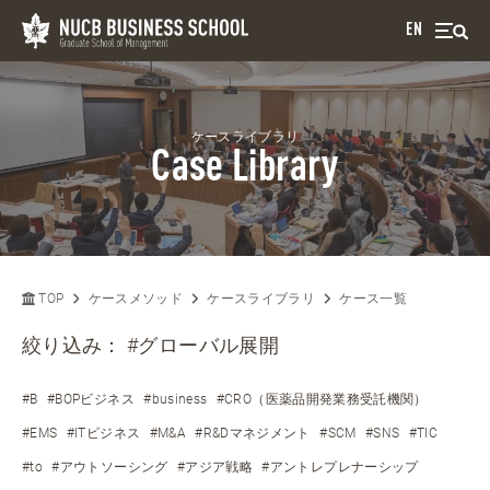
EN
ケースライブラリ
Case Library
TOP
ケースメソッド
ケースライブラリ
ケース一覧
絞り込み：
#グローバル展開
#B
#BOPビジネス
#business
#CRO（医薬品開発業務受託機関）
#EMS
#ITビジネス
#M&A
#R&Dマネジメント
#SCM
#SNS
#TIC
#to
#アウトソーシング
#アジア戦略
#アントレプレナーシップ