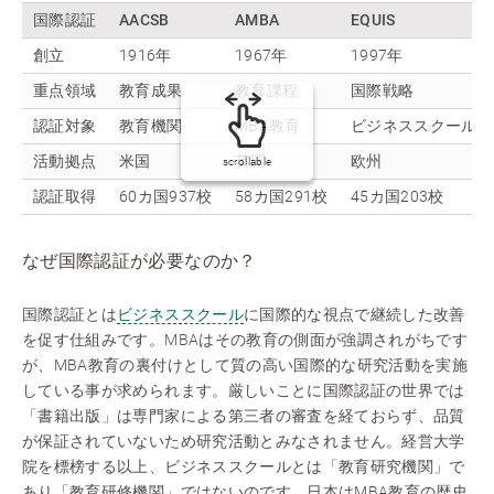
国際認証
AACSB
AMBA
EQUIS
創立
1916年
1967年
1997年
重点領域
教育成果
教育課程
国際戦略
認証対象
教育機関
MBA教育
ビジネススクール
活動拠点
米国
英国
欧州
scrollable
認証取得
60カ国937校
58カ国291校
45カ国203校
なぜ国際認証が必要なのか？
国際認証とは
ビジネススクール
に国際的な視点で継続した改善
を促す仕組みです。MBAはその教育の側面が強調されがちです
が、MBA教育の裏付けとして質の高い国際的な研究活動を実施
している事が求められます。厳しいことに国際認証の世界では
「書籍出版」は専門家による第三者の審査を経ておらず、品質
が保証されていないため研究活動とみなされません。経営大学
院を標榜する以上、ビジネススクールとは「教育研究機関」で
あり「教育研修機関」ではないのです。日本はMBA教育の歴史