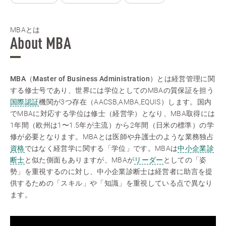
MBAとは
About MBA
MBA（Master of Business Administration）とは経営管理に関
する修士号
であり、世界には学位としてのMBAの質保証を担う
国際認証
機関が3つ存在（AACSB,AMBA,EQUIS）します。国内
でMBAに対応する学位は修士（経営学）となり、MBA取得には
1年間（欧州は1〜1.5年が主流）から2年間（日米の標準）の学
修が必要となります。MBAとは医師や弁護士のような業務独占
資格
ではなく経営学に関する「学位」です。MBAは
中小企業診
断士
と似た側面もありますが、MBAが
リーダー
としての「姿
勢」を重視するのに対し、中小企業診断士は経営者に助言を提
供するための「スキル」や「知識」を重視している点で異なり
ます。