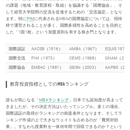
の課題（地域・教育課程・取組）を協議する「国際協会」、そ
して経営大学院間の交流を促進するための「交流協定」となり
ます。特に
PIM
に代表されるMBAの国際協定については、招待
枠で運営されることが多く、国際多様性を高めることを目的と
した「1国1校」という加盟原則を有する狭き門となります。
国際認証
AACSB（1916）
AMBA（1967）
EQUIS 1972
国際交流
PIM（1973）
CEMS（1988）
GNAM（201
国際協会
EMBAC（1981）
GBSN（2003）
AAPBS（20
教育投資指標としてのMBAランキング
誰もが気になる「
MBAランキング
」日本でも認知度が高まって
きましたが、その決定方法はいたってシンプル。多くの場合、
国際認証の取得がランキングの前提条件となります。そしてラ
ンキング作成の上で大きなウェイトを占めるのが「費用対効
果」。すなわち授業料を一体何年間で回収できるのか？という