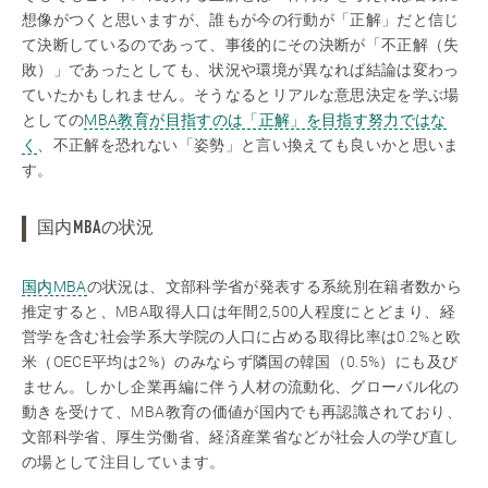
想像がつくと思いますが、誰もが今の行動が「正解」だと信じ
て決断しているのであって、事後的にその決断が「不正解（失
敗）」であったとしても、状況や環境が異なれば結論は変わっ
ていたかもしれません。そうなるとリアルな意思決定を学ぶ場
としての
MBA教育が目指すのは「正解」を目指す努力ではな
く
、不正解を恐れない「姿勢」と言い換えても良いかと思いま
す。
国内MBAの状況
国内MBA
の状況は、文部科学省が発表する系統別在籍者数から
推定すると、MBA取得人口は年間2,500人程度にとどまり、経
営学を含む社会学系大学院の人口に占める取得比率は0.2%と欧
米（OECE平均は2%）のみならず隣国の韓国（0.5%）にも及び
ません。しかし企業再編に伴う人材の流動化、グローバル化の
動きを受けて、MBA教育の価値が国内でも再認識されており、
文部科学省、厚生労働省、経済産業省などが社会人の学び直し
の場として注目しています。