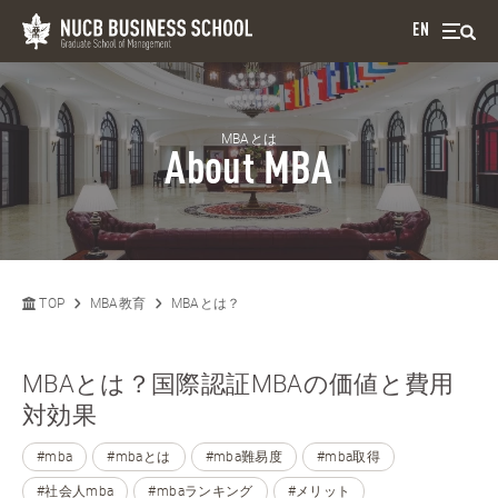
EN
MBAとは
About MBA
TOP
MBA教育
MBAとは？
MBAとは？国際認証MBAの価値と費用
対効果
#mba
#mbaとは
#mba難易度
#mba取得
#社会人mba
#mbaランキング
#メリット