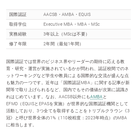
国際認証
AACSB・AMBA・EQUIS
取得学位
Executive MBA・MBA・MSc
実務経験
3年以上（MScは不要）
修了年限
2年間（最短1年間）
国際認証では世界のビジネス界やリーダーの期待に応える教
育・研究・運営が実施されているかが問われ、認証校間でのネ
ットワーキングなど学生や教員による国際的な交流が盛んな点
も魅力の一つです。近年は「国際認証MBA」に関する記事が新
聞等で取り上げられるなど、国内でもその価値が次第に認識さ
れはじめています。なお、AACSB以外にも
AMBA
と
EFMD（EQUISとEPASを実施）が世界的な国際認証機関として
活動しており、3つ全てを取得することをトリプルクラウン《3
冠》と呼び世界全体の1%（110校程度：2023年時点）のMBA
に相当します。