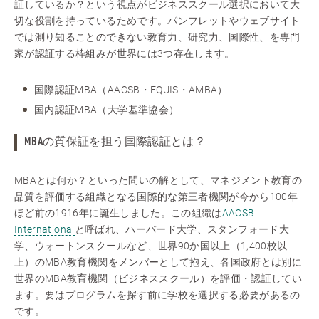
証しているか？という視点がビジネススクール選択において大
切な役割を持っているためです。パンフレットやウェブサイト
では測り知ることのできない教育力、研究力、国際性、を専門
家が認証する枠組みが世界には3つ存在します。
国際認証MBA（AACSB・EQUIS・AMBA）
国内認証MBA（大学基準協会）
MBAの質保証を担う国際認証とは？
MBAとは何か？といった問いの解として、マネジメント教育の
品質を評価する組織となる国際的な第三者機関が今から100年
ほど前の1916年に誕生しました。この組織は
AACSB
International
と呼ばれ、ハーバード大学、スタンフォード大
学、ウォートンスクールなど、世界90か国以上（1,400校以
上）のMBA教育機関をメンバーとして抱え、各国政府とは別に
世界のMBA教育機関（ビジネススクール）を評価・認証してい
ます。要はプログラムを探す前に学校を選択する必要があるの
です。