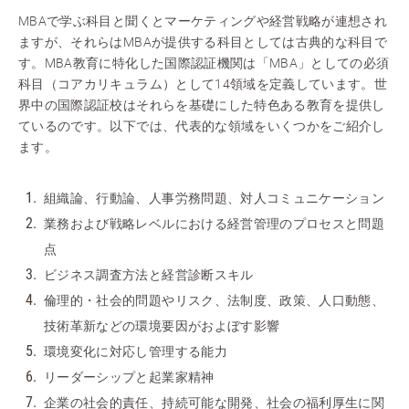
MBAで学ぶ科目と聞くとマーケティングや経営戦略が連想され
ますが、それらはMBAが提供する科目としては古典的な科目で
す。MBA教育に特化した国際認証機関は「MBA」としての必須
科目（コアカリキュラム）として14領域を定義しています。世
界中の国際認証校はそれらを基礎にした特色ある教育を提供し
ているのです。以下では、代表的な領域をいくつかをご紹介し
ます。
組織論、行動論、人事労務問題、対人コミュニケーション
業務および戦略レベルにおける経営管理のプロセスと問題
点
ビジネス調査方法と経営診断スキル
倫理的・社会的問題やリスク、法制度、政策、人口動態、
技術革新などの環境要因がおよぼす影響
環境変化に対応し管理する能力
リーダーシップと起業家精神
企業の社会的責任、持続可能な開発、社会の福利厚生に関