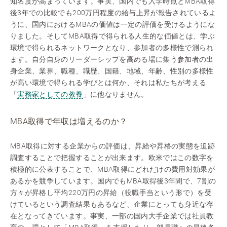
知名度が高まっています。事実、国内でも入学時点とMBA取得
後3年での比較でも200万円程度の給与上昇が報告されているよ
うに、国内におけるMBAの価値は一定の評価を受けるようにな
りました。そしてMBA取得で得られる人生的な価値とは、学ぶ
環境で得られるネットワークとなり、参加者の多様性で測られ
ます。自分自身のリーダーシップを高める場に集う参加者の出
身企業、業界、職種、職歴、国籍、地域、年齢、性別の多様性
が高い環境で得られる学びとは何か、それは私たちが考える
「
実務家としての教養
」に他なりません。
MBA取得で年収は増えるのか？
MBA取得に対する企業からの評価は、昇給や昇格の実態を追跡
調査することで把握することが出来ます。欧米ではこの数字を
積極的に公表することで、MBA取得にどれだけの費用対効果が
あるかを競争しています。国内でもMBA取得後3年間で、7割の
方々が昇格し平均220万円の昇給（役職手当という形で）を受
けているという調査結果もあるなど、企業にとっても身近な存
在となってきています。事実、一部の国内大手企業では社員教