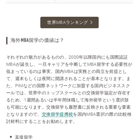
世界MBAランキング
海外MBA留学の価値は？
それぞれの魅力があるものの、2000年以降国内にも国際認証
MBAが誕生し、一旦キャリアを中断してMBA留学する必要性が
低まっているのは事実。国内MBAは実務との両立を前提とし
て、週末もしくは夜間に開講されることが基本となります。ま
た、PIMなどの国際ネットワークに加盟する国内ビジネススク
ールでは、世界中のトップスクールとの交換留学協定が存在す
るため、1週間あるいは半年間休職して海外留学という選択肢
も可能になります。交換留学も履歴書に反映される重要な要素
となりますので、
交換留学提携校
を国内MBA選択の際の比較検
討材料にすることをお勧めします。
直接留学