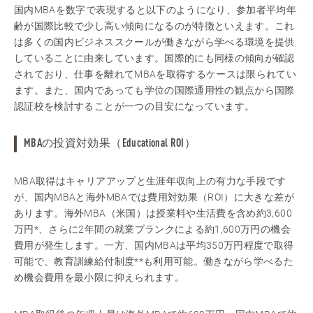
国内MBAを数字で表現すると以下のようになり、参加者平均年
齢が国際比較で少し高い傾向になるのが特徴といえます。これ
は多くの国内ビジネススクールが働きながら学べる環境を提供
していることに由来しています。国際的にも同様の傾向が確認
されており、仕事を離れてMBAを取得するケースは限られてい
ます。また、国内であっても学位の国際通用性の観点から国際
認証校を検討することが一つの目安になっています。
MBAの投資対効果（Educational ROI）
MBA取得はキャリアアップと生涯年収向上の有力な手段です
が、国内MBAと海外MBAでは費用対効果（ROI）に大きな差が
あります。海外MBA（米国）は授業料や生活費を含め約3,600
万円*、さらに2年間の就業ブランクによる約1,600万円の機会
費用が発生します。一方、国内MBAは平均350万円程度で取得
可能で、教育訓練給付制度**も利用可能。働きながら学べるた
め機会費用を最小限に抑えられます。