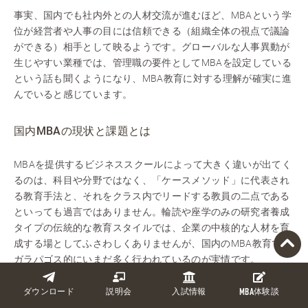
事実、国内でも社内外との人材交流が進むほど、MBAという学
位が経営者や人事の目には信頼できる（組織全体の視点で議論
ができる）相手として映るようです。グローバルな人事異動が
生じやすい業種では、管理職の要件としてMBAを設定している
という話も聞くようになり、MBA教育に対する理解が確実に進
んでいると感じています。
国内MBAの現状と課題とは
MBAを提供するビジネススクールによって大きく違いが出てく
るのは、科目や分野ではなく、「ケースメソッド」に代表され
る教育手法と、それをクラス内でリードする教員の二点である
といっても過言ではありません。輪読や座学のみの研究者養成
タイプの伝統的な教育スタイルでは、企業の中核的な人材を育
成する場としてふさわしくありませんが、国内のMBA教育では
ガラパゴス的にいまだ多く行われているのが実情です。
国内MBAがガラパゴスと感じる理由として「カリキュラム」が
ダウンロード
説明会
入試情報
MBA
体験談
あげられます。カリキュラムと言っても開講科目一覧として記