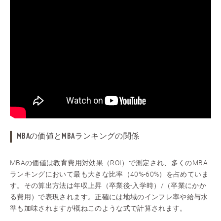
MBAの価値とMBAランキングの関係
MBAの価値は教育費用対効果（ROI）で測定され、多くのMBA
ランキングにおいて最も大きな比率（40%-60%）を占めていま
す。その算出方法は年収上昇（卒業後-入学時）/（卒業にかか
る費用）で表現されます。正確には地域のインフレ率や給与水
準も加味されますが概ねこのような式で計算されます。