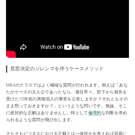
意思決定のジレンマを伴うケースメソッド
MBAのクラスではよく極端な質問が行われます。例えば「あな
たがケースの主人公であったなら、着任早々、部下から報告を
受けた10年前の異物混入の事実を公表しますか？それともその
まま黙っておきますか？」というような問いです。無論、そこ
に絶対的な正解はありませんし、時として
倫理的
な判断を求め
られるような質問が飛び出します。
そもそもビジネスにおける正解とは一体何かを考えれば容易に