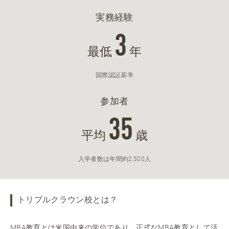
実務経験
3
最低
年
国際認証基準
参加者
35
平均
歳
入学者数は年間約2,500人
トリプルクラウン校とは？
MBA教育とは米国由来の学位であり、正式なMBA教育として活