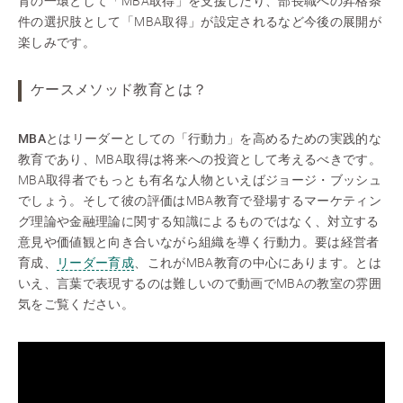
育の一環として「MBA取得」を支援したり、部長職への昇格条
件の選択肢として「MBA取得」が設定されるなど今後の展開が
楽しみです。
ケースメソッド教育とは？
MBA
とはリーダーとしての「行動力」を高めるための実践的な
教育であり、MBA取得は将来への投資として考えるべきです。
MBA取得者でもっとも有名な人物といえばジョージ・ブッシュ
でしょう。そして彼の評価はMBA教育で登場するマーケティン
グ理論や金融理論に関する知識によるものではなく、対立する
意見や価値観と向き合いながら組織を導く行動力。要は経営者
育成、
リーダー育成
、これがMBA教育の中心にあります。とは
いえ、言葉で表現するのは難しいので動画でMBAの教室の雰囲
気をご覧ください。