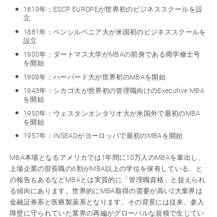
1819年：ESCP EUROPEが世界初のビジネススクールを設
立
1881年：ペンシルベニア大が米国初のビジネススクールを
設立
1900年：ダートマス大学がMBAの前身である商学修士号
を開始
1908年：ハーバード大が世界初のMBAを開始
1943年：シカゴ大が世界初の管理職向けのExecutive MBA
を開始
1950年：ウェスタンオンタリオ大が米国外で最初のMBA
を開始
1957年：INSEADがヨーロッパで最初のMBAを開始
MBA本場となるアメリカでは1年間に10万人のMBAを輩出し、
上場企業の部長職の6割がMBA以上の学位を保有している、と
の報告もあるなどMBAとは実質的に「管理職資格」と捉えられ
る傾向にあります。世界的にMBA取得の需要が高い2大業界は
金融証券系と医療製薬系となります。その背景には従来、参入
障壁に守られていた業界の再編がグローバルな規模で生じてい